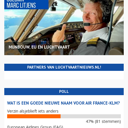
MIJNBOUW, EU EN LUCHTVAART
PARTNERS VAN LUCHTVAARTNIEUWS.NL!
POLL
WAT IS EEN GOEDE NIEUWE NAAM VOOR AIR FRANCE-KLM?
Verzin alsjeblieft iets anders
47% (81 stemmen)
European Airlines Group (EAG)