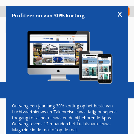
Overslaan
en
x
Digitaal Magazine
Registreer
Check in
naar
Profiteer nu van 30% korting
de
inhoud
gaan
Magazine
Podcasts
Vacatures
Toggl
naviga
Ontvang een jaar lang 30% korting op het beste van
Luchtvaartnieuws en Zakenreisnieuws. Krijg onbeperkt
toegang tot al het nieuws en de bijbehorende Apps.
MALPENSA
Ontvang tevens 12 maanden het Luchtvaartnieuws
Magazine in de mail of op de mat.