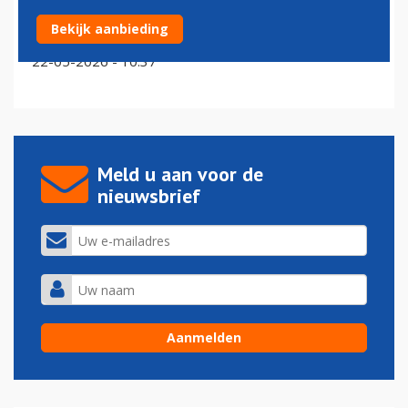
Zuinige Airbus A321neo wint terrein op Schiphol:
Bekijk aanbieding
vlootvernieuwing zet door
22-05-2026 - 10:37
Meld u aan voor de
nieuwsbrief