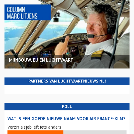
MIJNBOUW, EU EN LUCHTVAART
PARTNERS VAN LUCHTVAARTNIEUWS.NL!
POLL
WAT IS EEN GOEDE NIEUWE NAAM VOOR AIR FRANCE-KLM?
Verzin alsjeblieft iets anders