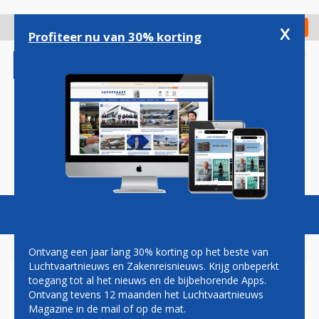
Overslaan
en
x
Digitaal Magazine
Registreer
Check in
naar
Profiteer nu van 30% korting
de
inhoud
gaan
Magazine
Podcasts
Vacatures
Toggl
naviga
Ontvang een jaar lang 30% korting op het beste van
Luchtvaartnieuws en Zakenreisnieuws. Krijg onbeperkt
toegang tot al het nieuws en de bijbehorende Apps.
MARKTAANDEEL
Ontvang tevens 12 maanden het Luchtvaartnieuws
Magazine in de mail of op de mat.