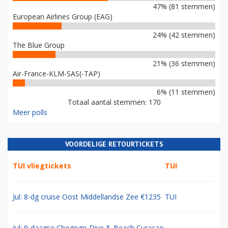
47% (81 stemmen)
European Airlines Group (EAG)
24% (42 stemmen)
The Blue Group
21% (36 stemmen)
Air-France-KLM-SAS(-TAP)
6% (11 stemmen)
Totaal aantal stemmen: 170
Meer polls
VOORDELIGE RETOURTICKETS
TUI vliegtickets
TUI
Jul: 8-dg cruise Oost Middellandse Zee €1235
TUI
Jul: 9-daagse Chogogo Dive & Beach Curacao