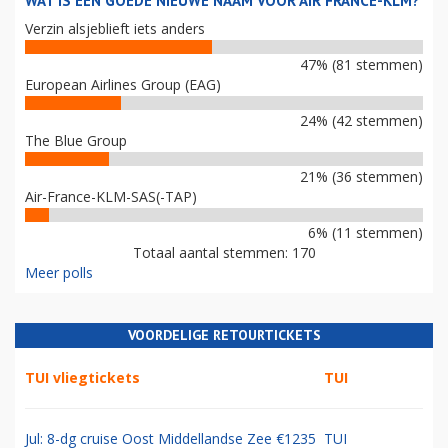
WAT IS EEN GOEDE NIEUWE NAAM VOOR AIR FRANCE-KLM?
Verzin alsjeblieft iets anders
47% (81 stemmen)
European Airlines Group (EAG)
24% (42 stemmen)
The Blue Group
21% (36 stemmen)
Air-France-KLM-SAS(-TAP)
6% (11 stemmen)
Totaal aantal stemmen: 170
Meer polls
VOORDELIGE RETOURTICKETS
TUI vliegtickets
TUI
Jul: 8-dg cruise Oost Middellandse Zee €1235
TUI