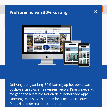
Overslaan
en
x
Digitaal Magazine
Registreer
Check in
naar
Profiteer nu van 30% korting
de
inhoud
gaan
Magazine
Podcasts
Vacatures
Toggl
naviga
Ontvang een jaar lang 30% korting op het beste van
Luchtvaartnieuws en Zakenreisnieuws. Krijg onbeperkt
toegang tot al het nieuws en de bijbehorende Apps.
MELROSE
Ontvang tevens 12 maanden het Luchtvaartnieuws
Magazine in de mail of op de mat.