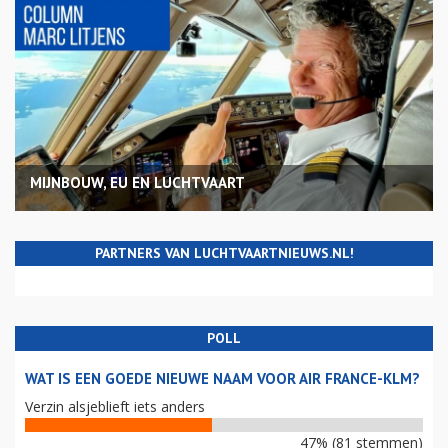
MIJNBOUW, EU EN LUCHTVAART
PARTNERS VAN LUCHTVAARTNIEUWS.NL!
POLL
WAT IS EEN GOEDE NIEUWE NAAM VOOR AIR FRANCE-KLM?
Verzin alsjeblieft iets anders
47% (81 stemmen)