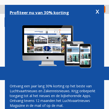
Overslaan
en
x
Digitaal Magazine
Registreer
Check in
naar
Profiteer nu van 30% korting
de
inhoud
gaan
Magazine
Podcasts
Vacatures
Toggl
naviga
Ontvang een jaar lang 30% korting op het beste van
Luchtvaartnieuws en Zakenreisnieuws. Krijg onbeperkt
toegang tot al het nieuws en de bijbehorende Apps.
MILAAN
Ontvang tevens 12 maanden het Luchtvaartnieuws
Magazine in de mail of op de mat.