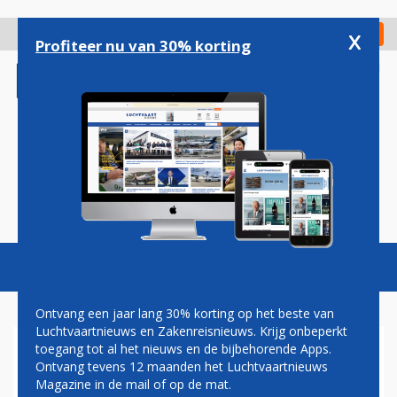
Overslaan
en
x
Digitaal Magazine
Registreer
Check in
naar
Profiteer nu van 30% korting
de
inhoud
gaan
Magazine
Podcasts
Vacatures
Toggl
naviga
Ontvang een jaar lang 30% korting op het beste van
Luchtvaartnieuws en Zakenreisnieuws. Krijg onbeperkt
toegang tot al het nieuws en de bijbehorende Apps.
NCA
Ontvang tevens 12 maanden het Luchtvaartnieuws
Magazine in de mail of op de mat.