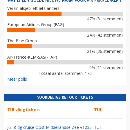
WAT IS EEN GOEDE NIEUWE NAAM VOOR AIR FRANCE-KLM?
Verzin alsjeblieft iets anders
47% (81 stemmen)
European Airlines Group (EAG)
24% (42 stemmen)
The Blue Group
21% (36 stemmen)
Air-France-KLM-SAS(-TAP)
6% (11 stemmen)
Totaal aantal stemmen: 170
Meer polls
VOORDELIGE RETOURTICKETS
TUI vliegtickets
TUI
Jul: 8-dg cruise Oost Middellandse Zee €1235
TUI