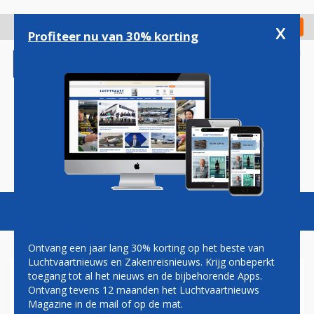
Overslaan
en
x
Digitaal Magazine
Registreer
Check in
naar
Profiteer nu van 30% korting
de
inhoud
gaan
Magazine
Podcasts
Vacatures
Toggl
naviga
Ontvang een jaar lang 30% korting op het beste van
Luchtvaartnieuws en Zakenreisnieuws. Krijg onbeperkt
toegang tot al het nieuws en de bijbehorende Apps.
ONDERHANDELING
Ontvang tevens 12 maanden het Luchtvaartnieuws
Magazine in de mail of op de mat.