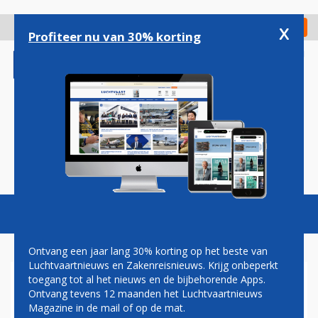
Overslaan
en
x
Digitaal Magazine
Registreer
Check in
naar
Profiteer nu van 30% korting
de
inhoud
gaan
Magazine
Podcasts
Vacatures
Toggl
naviga
Ontvang een jaar lang 30% korting op het beste van
Luchtvaartnieuws en Zakenreisnieuws. Krijg onbeperkt
toegang tot al het nieuws en de bijbehorende Apps.
PARKEERGARAGE
Ontvang tevens 12 maanden het Luchtvaartnieuws
Magazine in de mail of op de mat.