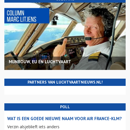
MIJNBOUW, EU EN LUCHTVAART
PARTNERS VAN LUCHTVAARTNIEUWS.NL!
POLL
WAT IS EEN GOEDE NIEUWE NAAM VOOR AIR FRANCE-KLM?
Verzin alsjeblieft iets anders