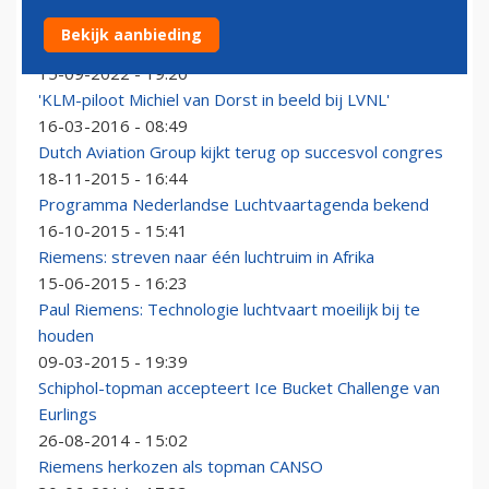
Gezocht als nieuwe ceo Schiphol: Hands-on
Bekijk aanbieding
topmanager met poten in de modder
15-09-2022 - 19:20
'KLM-piloot Michiel van Dorst in beeld bij LVNL'
16-03-2016 - 08:49
Dutch Aviation Group kijkt terug op succesvol congres
18-11-2015 - 16:44
Programma Nederlandse Luchtvaartagenda bekend
16-10-2015 - 15:41
Riemens: streven naar één luchtruim in Afrika
15-06-2015 - 16:23
Paul Riemens: Technologie luchtvaart moeilijk bij te
houden
09-03-2015 - 19:39
Schiphol-topman accepteert Ice Bucket Challenge van
Eurlings
26-08-2014 - 15:02
Riemens herkozen als topman CANSO