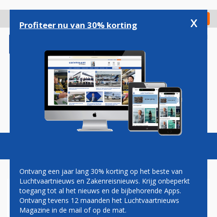
Overslaan
en
x
Digitaal Magazine
Registreer
Check in
naar
Profiteer nu van 30% korting
de
inhoud
gaan
Magazine
Podcasts
Vacatures
Toggl
naviga
Ontvang een jaar lang 30% korting op het beste van
Luchtvaartnieuws en Zakenreisnieuws. Krijg onbeperkt
toegang tot al het nieuws en de bijbehorende Apps.
PAUL RIEMENS
Ontvang tevens 12 maanden het Luchtvaartnieuws
Magazine in de mail of op de mat.