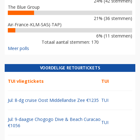
24% (42 stemmen)
The Blue Group
21% (36 stemmen)
Air-France-KLM-SAS(-TAP)
6% (11 stemmen)
Totaal aantal stemmen: 170
Meer polls
VOORDELIGE RETOURTICKETS
TUI vliegtickets
TUI
Jul: 8-dg cruise Oost Middellandse Zee €1235
TUI
Jul: 9-daagse Chogogo Dive & Beach Curacao
TUI
€1056