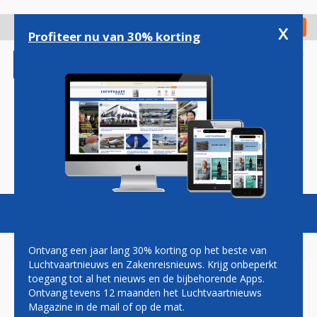
Overslaan
en
x
Digitaal Magazine
Registreer
Check in
naar
Profiteer nu van 30% korting
de
inhoud
gaan
Magazine
Podcasts
Vacatures
Toggl
naviga
Ontvang een jaar lang 30% korting op het beste van
Luchtvaartnieuws en Zakenreisnieuws. Krijg onbeperkt
toegang tot al het nieuws en de bijbehorende Apps.
PERTH
Ontvang tevens 12 maanden het Luchtvaartnieuws
Magazine in de mail of op de mat.