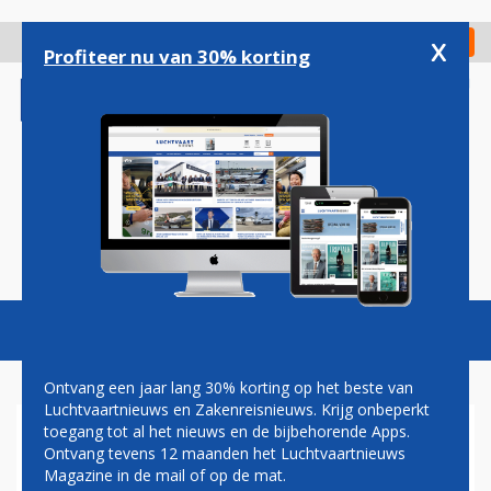
Overslaan
en
x
Digitaal Magazine
Registreer
Check in
naar
Profiteer nu van 30% korting
de
inhoud
gaan
Magazine
Podcasts
Vacatures
Toggl
naviga
Ontvang een jaar lang 30% korting op het beste van
Luchtvaartnieuws en Zakenreisnieuws. Krijg onbeperkt
toegang tot al het nieuws en de bijbehorende Apps.
PH-KBX
Ontvang tevens 12 maanden het Luchtvaartnieuws
Magazine in de mail of op de mat.