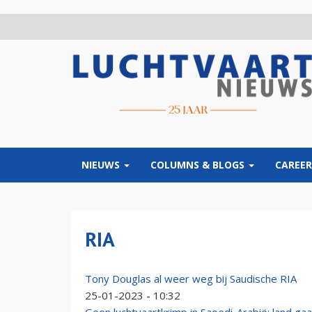
Overslaan
en
naar
de
inhoud
gaan
NIEUWS
COLUMNS & BLOGS
CAREER
RIA
Tony Douglas al weer weg bij Saudische RIA
25-01-2023 - 10:32