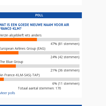
POLL
WAT IS EEN GOEDE NIEUWE NAAM VOOR AIR
FRANCE-KLM?
Verzin alsjeblieft iets anders
47% (81 stemmen)
European Airlines Group (EAG)
24% (42 stemmen)
The Blue Group
21% (36 stemmen)
Air-France-KLM-SAS(-TAP)
6% (11 stemmen)
Totaal aantal stemmen: 170
Meer polls