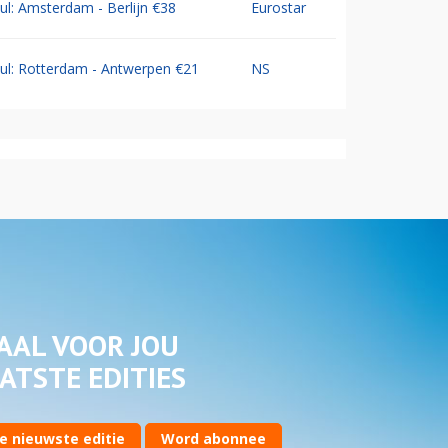
Jul: Amsterdam - Berlijn €38
Eurostar
Jul: Rotterdam - Antwerpen €21
NS
AAL VOOR JOU
ATSTE EDITIES
e nieuwste editie
Word abonnee