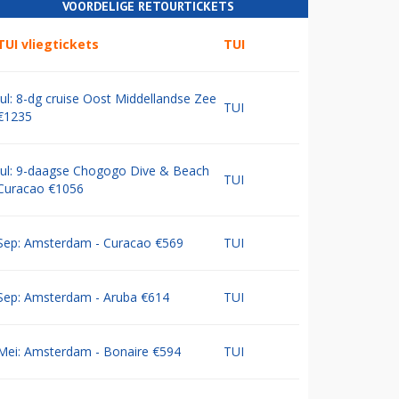
VOORDELIGE RETOURTICKETS
TUI vliegtickets
TUI
Jul: 8-dg cruise Oost Middellandse Zee
TUI
€1235
Jul: 9-daagse Chogogo Dive & Beach
TUI
Curacao €1056
Sep: Amsterdam - Curacao €569
TUI
Sep: Amsterdam - Aruba €614
TUI
Mei: Amsterdam - Bonaire €594
TUI