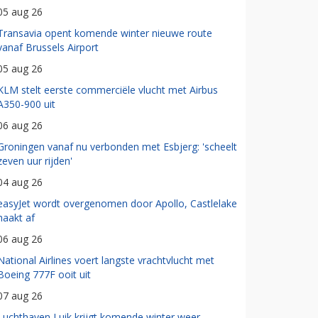
05 aug 26
Transavia opent komende winter nieuwe route
vanaf Brussels Airport
05 aug 26
KLM stelt eerste commerciële vlucht met Airbus
A350-900 uit
06 aug 26
Groningen vanaf nu verbonden met Esbjerg: 'scheelt
zeven uur rijden'
04 aug 26
easyJet wordt overgenomen door Apollo, Castlelake
haakt af
06 aug 26
National Airlines voert langste vrachtvlucht met
Boeing 777F ooit uit
07 aug 26
Luchthaven Luik krijgt komende winter weer