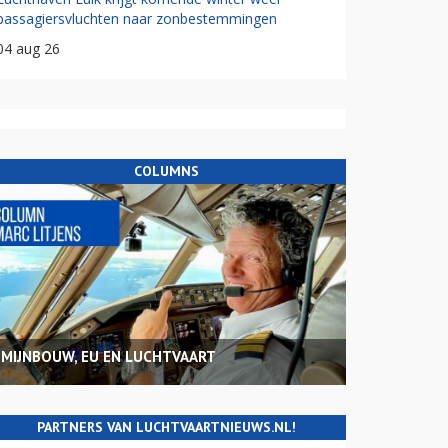
passagiersvluchten naar zonbestemmingen
04 aug 26
COLUMNS
MIJNBOUW, EU EN LUCHTVAART
PARTNERS VAN LUCHTVAARTNIEUWS.NL!