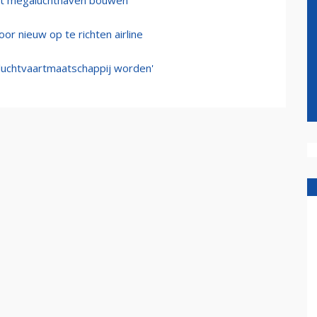
aat megaluchthaven bouwen
or nieuw op te richten airline
 luchtvaartmaatschappij worden'