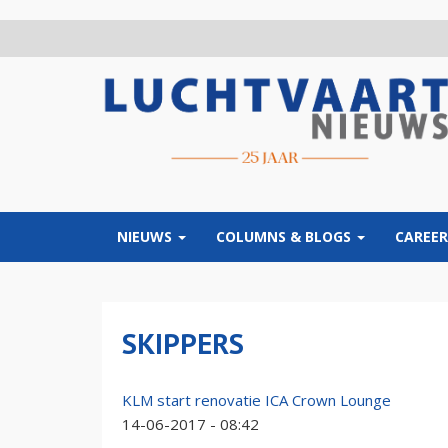
Overslaan
en
naar
de
inhoud
gaan
NIEUWS
COLUMNS & BLOGS
CAREER
SKIPPERS
KLM start renovatie ICA Crown Lounge
14-06-2017 - 08:42