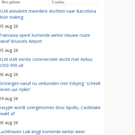
Best gelezen
Crashes
KLM annuleert meerdere vluchten naar Barcelona
door staking
05 aug 26
Transavia opent komende winter nieuwe route
vanaf Brussels Airport
05 aug 26
KLM stelt eerste commerciële vlucht met Airbus
A350-900 uit
06 aug 26
Groningen vanaf nu verbonden met Esbjerg: 'scheelt
zeven uur rijden'
04 aug 26
easyJet wordt overgenomen door Apollo, Castlelake
haakt af
06 aug 26
Luchthaven Luik krijgt komende winter weer