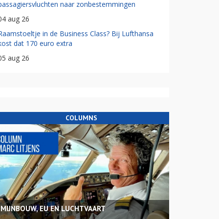
passagiersvluchten naar zonbestemmingen
04 aug 26
Raamstoeltje in de Business Class? Bij Lufthansa
kost dat 170 euro extra
05 aug 26
COLUMNS
MIJNBOUW, EU EN LUCHTVAART