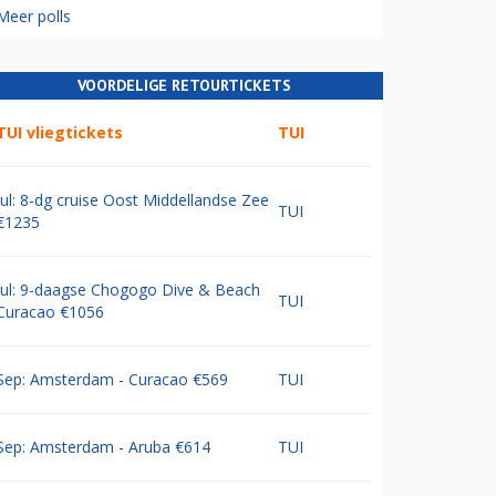
Meer polls
VOORDELIGE RETOURTICKETS
TUI vliegtickets
TUI
Jul: 8-dg cruise Oost Middellandse Zee
TUI
€1235
Jul: 9-daagse Chogogo Dive & Beach
TUI
Curacao €1056
Sep: Amsterdam - Curacao €569
TUI
Sep: Amsterdam - Aruba €614
TUI