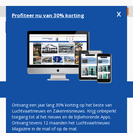
Overslaan
en
x
Digitaal Magazine
Registreer
Check in
naar
Profiteer nu van 30% korting
de
inhoud
gaan
Magazine
Podcasts
Vacatures
Toggl
naviga
Ontvang een jaar lang 30% korting op het beste van
Luchtvaartnieuws en Zakenreisnieuws. Krijg onbeperkt
toegang tot al het nieuws en de bijbehorende Apps.
SPONSORING
Ontvang tevens 12 maanden het Luchtvaartnieuws
Magazine in de mail of op de mat.