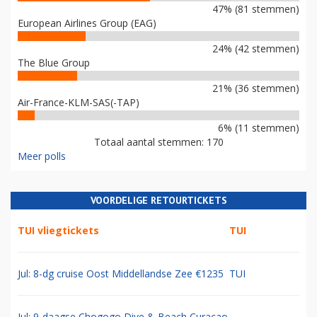
47% (81 stemmen)
European Airlines Group (EAG)
24% (42 stemmen)
The Blue Group
21% (36 stemmen)
Air-France-KLM-SAS(-TAP)
6% (11 stemmen)
Totaal aantal stemmen: 170
Meer polls
VOORDELIGE RETOURTICKETS
TUI vliegtickets
TUI
Jul: 8-dg cruise Oost Middellandse Zee €1235
TUI
Jul: 9-daagse Chogogo Dive & Beach Curacao