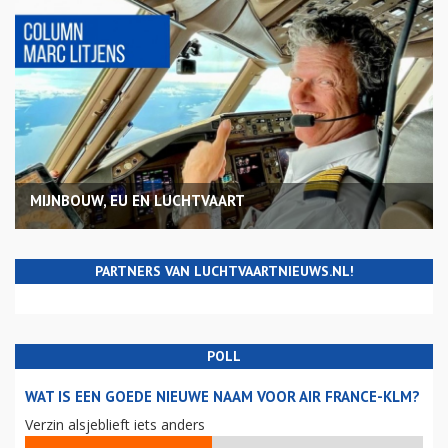
MIJNBOUW, EU EN LUCHTVAART
PARTNERS VAN LUCHTVAARTNIEUWS.NL!
POLL
WAT IS EEN GOEDE NIEUWE NAAM VOOR AIR FRANCE-KLM?
Verzin alsjeblieft iets anders