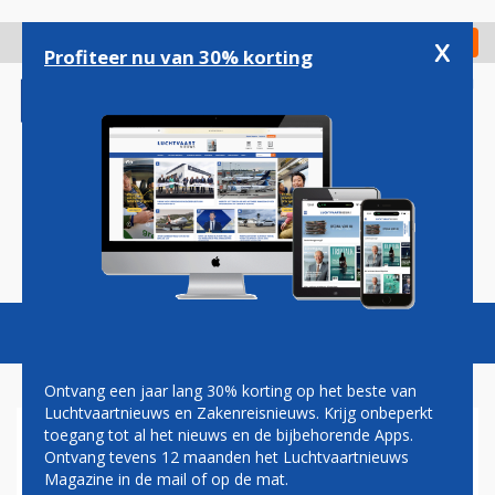
Overslaan
en
x
Digitaal Magazine
Registreer
Check in
naar
Profiteer nu van 30% korting
de
inhoud
gaan
Magazine
Podcasts
Vacatures
Toggl
naviga
Ontvang een jaar lang 30% korting op het beste van
Luchtvaartnieuws en Zakenreisnieuws. Krijg onbeperkt
toegang tot al het nieuws en de bijbehorende Apps.
STEM
Ontvang tevens 12 maanden het Luchtvaartnieuws
Magazine in de mail of op de mat.