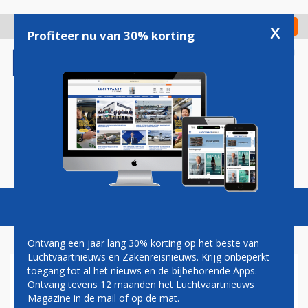
Overslaan
en
x
Digitaal Magazine
Registreer
Check in
naar
Profiteer nu van 30% korting
de
inhoud
gaan
Magazine
Podcasts
Vacatures
Toggl
naviga
Ontvang een jaar lang 30% korting op het beste van
Luchtvaartnieuws en Zakenreisnieuws. Krijg onbeperkt
toegang tot al het nieuws en de bijbehorende Apps.
STEWARDESS
Ontvang tevens 12 maanden het Luchtvaartnieuws
Magazine in de mail of op de mat.