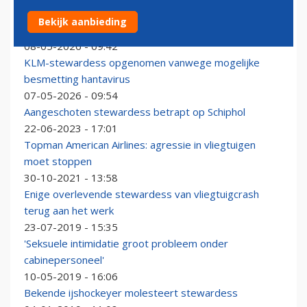
Mogelijk besmette KLM-stewardess test negatief op
Bekijk aanbieding
hantavirus
08-05-2026 - 09:42
KLM-stewardess opgenomen vanwege mogelijke
besmetting hantavirus
07-05-2026 - 09:54
Aangeschoten stewardess betrapt op Schiphol
22-06-2023 - 17:01
Topman American Airlines: agressie in vliegtuigen
moet stoppen
30-10-2021 - 13:58
Enige overlevende stewardess van vliegtuigcrash
terug aan het werk
23-07-2019 - 15:35
'Seksuele intimidatie groot probleem onder
cabinepersoneel'
10-05-2019 - 16:06
Bekende ijshockeyer molesteert stewardess