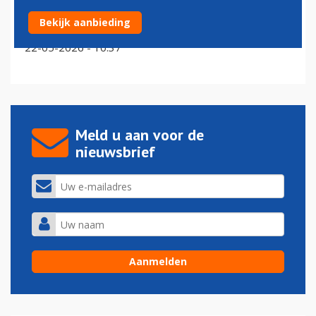
Zuinige Airbus A321neo wint terrein op Schiphol:
Bekijk aanbieding
vlootvernieuwing zet door
22-05-2026 - 10:37
Meld u aan voor de
nieuwsbrief