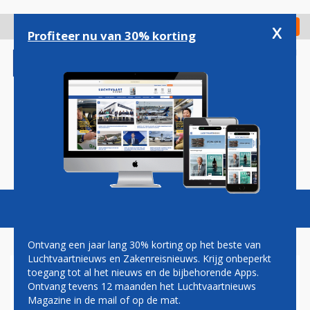
Overslaan
en
x
Digitaal Magazine
Registreer
Check in
naar
Profiteer nu van 30% korting
de
inhoud
gaan
Magazine
Podcasts
Vacatures
Toggl
naviga
Ontvang een jaar lang 30% korting op het beste van
Luchtvaartnieuws en Zakenreisnieuws. Krijg onbeperkt
toegang tot al het nieuws en de bijbehorende Apps.
STILLER
Ontvang tevens 12 maanden het Luchtvaartnieuws
Magazine in de mail of op de mat.