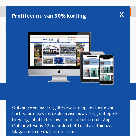
Overslaan
en
x
Digitaal Magazine
Registreer
Check in
naar
Profiteer nu van 30% korting
de
inhoud
gaan
Magazine
Podcasts
Vacatures
Toggl
naviga
Ontvang een jaar lang 30% korting op het beste van
Luchtvaartnieuws en Zakenreisnieuws. Krijg onbeperkt
toegang tot al het nieuws en de bijbehorende Apps.
TERMINAL 4
Ontvang tevens 12 maanden het Luchtvaartnieuws
Magazine in de mail of op de mat.