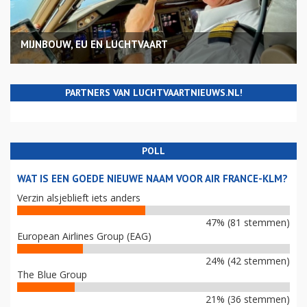
MIJNBOUW, EU EN LUCHTVAART
PARTNERS VAN LUCHTVAARTNIEUWS.NL!
POLL
WAT IS EEN GOEDE NIEUWE NAAM VOOR AIR FRANCE-KLM?
Verzin alsjeblieft iets anders
47% (81 stemmen)
European Airlines Group (EAG)
24% (42 stemmen)
The Blue Group
21% (36 stemmen)