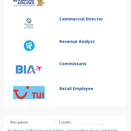
Commercial Director
Revenue Analyst
Commissaris
Retail Employee
Best gelezen
Crashes
Donkere wolken boven IndiGo: prijsvechter doet widebody-