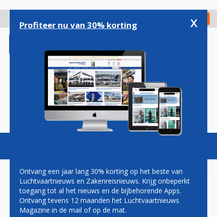
Overslaan
en
x
Digitaal Magazine
Registreer
Check in
naar
Profiteer nu van 30% korting
de
inhoud
gaan
Magazine
Podcasts
Vacatures
Toggl
naviga
Ontvang een jaar lang 30% korting op het beste van
Luchtvaartnieuws en Zakenreisnieuws. Krijg onbeperkt
toegang tot al het nieuws en de bijbehorende Apps.
TSA
Ontvang tevens 12 maanden het Luchtvaartnieuws
Magazine in de mail of op de mat.