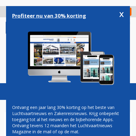
Overslaan
en
x
Digitaal Magazine
Registreer
Check in
naar
Profiteer nu van 30% korting
de
inhoud
gaan
Magazine
Podcasts
Vacatures
Toggl
naviga
Ontvang een jaar lang 30% korting op het beste van
Luchtvaartnieuws en Zakenreisnieuws. Krijg onbeperkt
toegang tot al het nieuws en de bijbehorende Apps.
TURBULENTIE
Ontvang tevens 12 maanden het Luchtvaartnieuws
Magazine in de mail of op de mat.