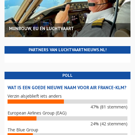
MIJNBOUW, EU EN LUCHTVAART
PARTNERS VAN LUCHTVAARTNIEUWS.NL!
POLL
WAT IS EEN GOEDE NIEUWE NAAM VOOR AIR FRANCE-KLM?
Verzin alsjeblieft iets anders
47% (81 stemmen)
European Airlines Group (EAG)
24% (42 stemmen)
The Blue Group