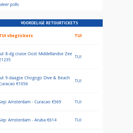
Meer polls
VOORDELIGE RETOURTICKETS
TUI vliegtickets
TUI
Jul: 8-dg cruise Oost Middellandse Zee
TUI
€1235
Jul: 9-daagse Chogogo Dive & Beach
TUI
Curacao €1056
Sep: Amsterdam - Curacao €569
TUI
Sep: Amsterdam - Aruba €614
TUI