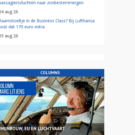
passagiersvluchten naar zonbestemmingen
04 aug 26
Raamstoeltje in de Business Class? Bij Lufthansa
kost dat 170 euro extra
05 aug 26
COLUMNS
MIJNBOUW, EU EN LUCHTVAART