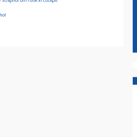
Schiphol om rook in cockpit
hol