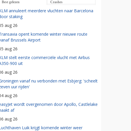
Best gelezen
Crashes
KLM annuleert meerdere vluchten naar Barcelona
door staking
05 aug 26
Transavia opent komende winter nieuwe route
vanaf Brussels Airport
05 aug 26
KLM stelt eerste commerciële vlucht met Airbus
A350-900 uit
06 aug 26
Groningen vanaf nu verbonden met Esbjerg: 'scheelt
zeven uur rijden'
04 aug 26
easyJet wordt overgenomen door Apollo, Castlelake
haakt af
06 aug 26
Luchthaven Luik krijgt komende winter weer