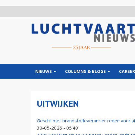
Overslaan
en
naar
de
inhoud
gaan
NIEUWS
COLUMNS & BLOGS
CAREER
UITWIJKEN
Geschil met brandstofleverancier reden voor u
30-05-2026 - 05:49