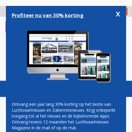
Overslaan
en
x
Digitaal Magazine
Registreer
Check in
naar
Profiteer nu van 30% korting
de
inhoud
gaan
Magazine
Podcasts
Vacatures
Toggl
naviga
Ontvang een jaar lang 30% korting op het beste van
Luchtvaartnieuws en Zakenreisnieuws. Krijg onbeperkt
toegang tot al het nieuws en de bijbehorende Apps.
VLIEGTUIGTECHNICI
Ontvang tevens 12 maanden het Luchtvaartnieuws
Magazine in de mail of op de mat.