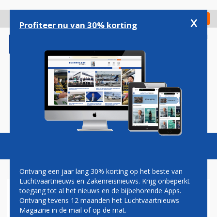
Overslaan
en
x
Digitaal Magazine
Registreer
Check in
naar
Profiteer nu van 30% korting
de
inhoud
gaan
Magazine
Podcasts
Vacatures
Toggl
naviga
Ontvang een jaar lang 30% korting op het beste van
Luchtvaartnieuws en Zakenreisnieuws. Krijg onbeperkt
toegang tot al het nieuws en de bijbehorende Apps.
VUURWERK
Ontvang tevens 12 maanden het Luchtvaartnieuws
Magazine in de mail of op de mat.