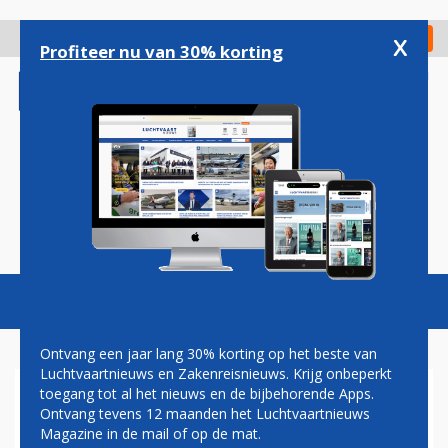
Overslaan
en
x
Digitaal Magazine
Registreer
Check in
naar
Profiteer nu van 30% korting
de
inhoud
gaan
Magazine
Podcasts
Vacatures
Toggl
naviga
Ontvang een jaar lang 30% korting op het beste van
Luchtvaartnieuws en Zakenreisnieuws. Krijg onbeperkt
toegang tot al het nieuws en de bijbehorende Apps.
WORLD BUSINESS CLASS
Ontvang tevens 12 maanden het Luchtvaartnieuws
Magazine in de mail of op de mat.