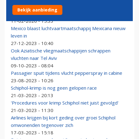
Waldorf Salad en garnalencocktail jaren ‘20 stijl bij
Bekijk aanbieding
American Airlines
11-02-2026 - 15:33
Mexico blaast luchtvaartmaatschappij Mexicana nieuw
leven in
27-12-2023 - 10:40
Ook Aziatische vliegmaatschappijen schrappen
vluchten naar Tel Aviv
09-10-2023 - 08:04
Passagier spuit tijdens vlucht pepperspray in cabine
23-08-2023 - 10:26
Schiphol-krimp is nog geen gelopen race
21-03-2023 - 20:13
'Procedures voor krimp Schiphol niet juist gevolgd'
21-03-2023 - 11:30
Airlines krijgen bij kort geding over groei Schiphol
omwonenden tegenover zich
17-03-2023 - 15:18