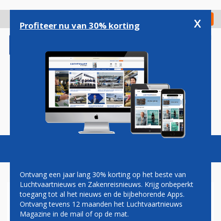
Overslaan
en
x
Digitaal Magazine
Registreer
Check in
naar
Profiteer nu van 30% korting
de
inhoud
gaan
Magazine
Podcasts
Vacatures
Toggl
naviga
Ontvang een jaar lang 30% korting op het beste van
Luchtvaartnieuws en Zakenreisnieuws. Krijg onbeperkt
toegang tot al het nieuws en de bijbehorende Apps.
AIRLINES
Ontvang tevens 12 maanden het Luchtvaartnieuws
Magazine in de mail of op de mat.