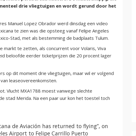
momenteel drie vliegtuigen en wordt gerund door het
dres Manuel Lopez Obrador werd dinsdag een video
icana te zien was die opsteeg vanaf Felipe Angeles
Mexico-Stad, met als bestemming de badplaats Tulum.
e markt te zetten, als concurrent voor Volaris, Viva
 beloofde eerder ticketprijzen die 20 procent lager
s op dit moment drie vliegtuigen, maar wil er volgend
l van leaseovereenkomsten.
stoot. Vlucht MXA1788 moest vanwege slechte
e stad Merida. Na een paar uur kon het toestel toch
cana de Aviación has returned to flying”, on
es Airport to Felipe Carrillo Puerto