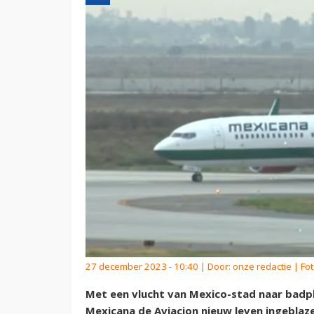
27 december 2023 - 10:40 | Door:
onze redactie
| Fot
Met een vlucht van Mexico-stad naar badp
Mexicana de Aviacion nieuw leven ingeblaz