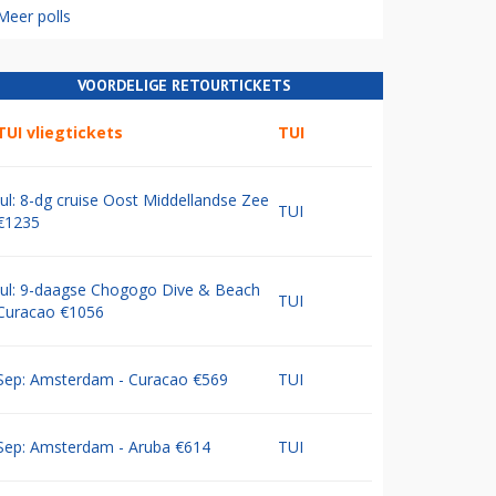
Meer polls
VOORDELIGE RETOURTICKETS
TUI vliegtickets
TUI
Jul: 8-dg cruise Oost Middellandse Zee
TUI
€1235
Jul: 9-daagse Chogogo Dive & Beach
TUI
Curacao €1056
Sep: Amsterdam - Curacao €569
TUI
Sep: Amsterdam - Aruba €614
TUI