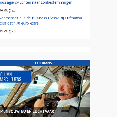
passagiersvluchten naar zonbestemmingen
04 aug 26
Raamstoeltje in de Business Class? Bij Lufthansa
kost dat 170 euro extra
05 aug 26
COLUMNS
MIJNBOUW, EU EN LUCHTVAART