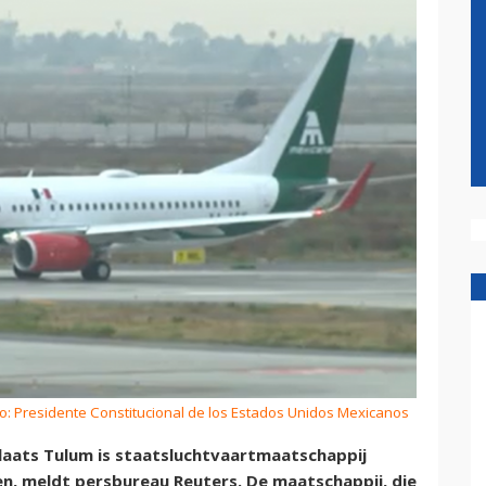
o: Presidente Constitucional de los Estados Unidos Mexicanos
laats Tulum is staatsluchtvaartmaatschappij
en, meldt persbureau Reuters. De maatschappij, die