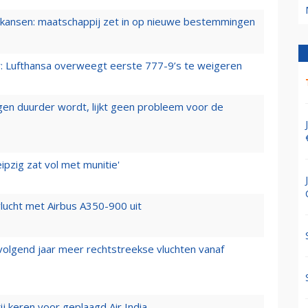
ansen: maatschappij zet in op nieuwe bestemmingen
er: Lufthansa overweegt eerste 777-9’s te weigeren
iegen duurder wordt, lijkt geen probleem voor de
ipzig zat vol met munitie'
lucht met Airbus A350-900 uit
 volgend jaar meer rechtstreekse vluchten vanaf
j keren voor geplaagd Air India