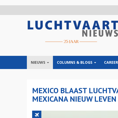
Overslaan
en
naar
de
inhoud
gaan
NIEUWS
COLUMNS & BLOGS
CAREER
MEXICO BLAAST LUCHTV
MEXICANA NIEUW LEVEN 