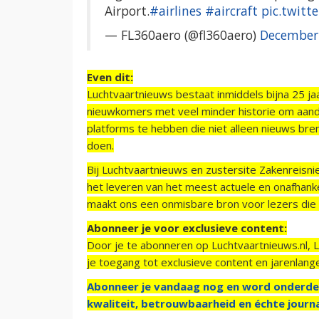
Airport.
#airlines
#aircraft
pic.twit
— FL360aero (@fl360aero)
December
Even dit:
Luchtvaartnieuws bestaat inmiddels bijna 25 jaa
nieuwkomers met veel minder historie om aand
platforms te hebben die niet alleen nieuws bre
doen.
Bij Luchtvaartnieuws en zustersite Zakenreisn
het leveren van het meest actuele en onafhankel
maakt ons een onmisbare bron voor lezers die g
Abonneer je voor exclusieve content:
Door je te abonneren op Luchtvaartnieuws.nl, 
je toegang tot exclusieve content en jarenlang
Abonneer je vandaag nog en word onderde
kwaliteit, betrouwbaarheid en échte journa