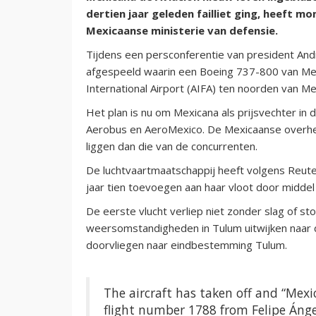
dertien jaar geleden failliet ging, heeft 
Mexicaanse ministerie van defensie.
Tijdens een persconferentie van president An
afgespeeld waarin een Boeing 737-800 van Mex
International Airport (AIFA) ten noorden van 
Het plan is nu om Mexicana als prijsvechter in d
Aerobus en AeroMexico. De Mexicaanse overheid
liggen dan die van de concurrenten.
De luchtvaartmaatschappij heeft volgens Reuter
jaar tien toevoegen aan haar vloot door midde
De eerste vlucht verliep niet zonder slag of 
weersomstandigheden in Tulum uitwijken naar d
doorvliegen naar eindbestemming Tulum.
The aircraft has taken off and “Mexi
flight number 1788 from Felipe Ángel