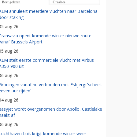
Best gelezen
Crashes
KLM annuleert meerdere vluchten naar Barcelona
door staking
05 aug 26
Transavia opent komende winter nieuwe route
vanaf Brussels Airport
05 aug 26
KLM stelt eerste commerciële vlucht met Airbus
A350-900 uit
06 aug 26
Groningen vanaf nu verbonden met Esbjerg: 'scheelt
zeven uur rijden'
04 aug 26
easyJet wordt overgenomen door Apollo, Castlelake
haakt af
06 aug 26
Luchthaven Luik krijgt komende winter weer