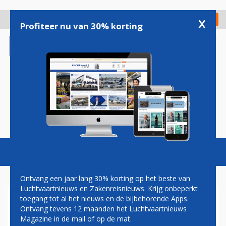
Overslaan
en
x
Digitaal Magazine
Registreer
Check in
naar
Profiteer nu van 30% korting
de
inhoud
gaan
Magazine
Podcasts
Vacatures
Toggl
naviga
Ontvang een jaar lang 30% korting op het beste van
Luchtvaartnieuws en Zakenreisnieuws. Krijg onbeperkt
toegang tot al het nieuws en de bijbehorende Apps.
AIRBUS A320NEO-FAMILIE
Ontvang tevens 12 maanden het Luchtvaartnieuws
Magazine in de mail of op de mat.