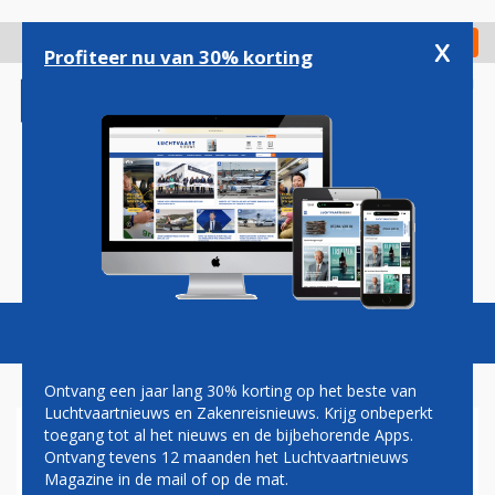
Overslaan
en
x
Digitaal Magazine
Registreer
Check in
naar
Profiteer nu van 30% korting
de
inhoud
gaan
Magazine
Podcasts
Vacatures
Toggl
naviga
Ontvang een jaar lang 30% korting op het beste van
Luchtvaartnieuws en Zakenreisnieuws. Krijg onbeperkt
toegang tot al het nieuws en de bijbehorende Apps.
AIRBUS A330NEO
Ontvang tevens 12 maanden het Luchtvaartnieuws
Magazine in de mail of op de mat.