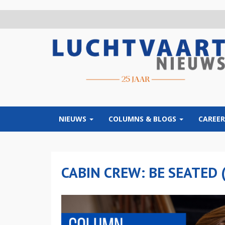
Overslaan
en
naar
de
inhoud
gaan
NIEUWS
COLUMNS & BLOGS
CAREER
CABIN CREW: BE SEATED 