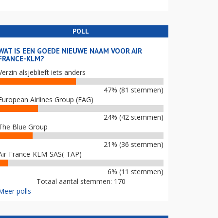
POLL
WAT IS EEN GOEDE NIEUWE NAAM VOOR AIR
FRANCE-KLM?
Verzin alsjeblieft iets anders
47% (81 stemmen)
European Airlines Group (EAG)
24% (42 stemmen)
The Blue Group
21% (36 stemmen)
Air-France-KLM-SAS(-TAP)
6% (11 stemmen)
Totaal aantal stemmen: 170
Meer polls