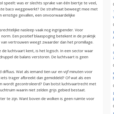
ol speelt: was er slechts sprake van één biertje te veel,
htste baco weggewerkt? De strafmaat beweegt mee met
 in ernstige gevallen, een onvoorwaardelijke
srechtelijke nasleep vaak nog ingrijpender. Voor
 norm. Een positief blaaspoging betekent in de praktijk
ies van vertrouwen weegt zwaarder dan het promillage.
e de luchtvaart kent, is het logisch. In een sector waar
 druppel de balans verstoren. De luchtvaart is geen
 diffuus. Wat als iemand tien uur en vijf minuten voor
m iets trager afbreekt dan gemiddeld? Of wat als een
 wordt gecontroleerd? Dan botst luchtvaartrecht met
h luchtruim waarin niet zelden grijs gebied bestaat.
chter te zijn. Want boven de wolken is geen ruimte voor