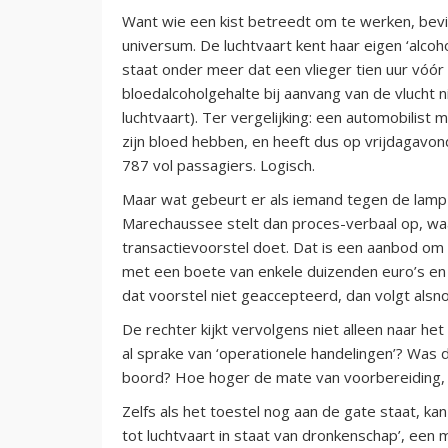
Want wie een kist betreedt om te werken, bevin
universum. De luchtvaart kent haar eigen ‘alcoh
staat onder meer dat een vlieger tien uur vóór
bloedalcoholgehalte bij aanvang van de vlucht n
luchtvaart). Ter vergelijking: een automobilis
zijn bloed hebben, en heeft dus op vrijdagavo
787 vol passagiers. Logisch.
Maar wat gebeurt er als iemand tegen de lamp 
Marechaussee stelt dan proces-verbaal op, wa
transactievoorstel doet. Dat is een aanbod om 
met een boete van enkele duizenden euro’s en m
dat voorstel niet geaccepteerd, dan volgt alsn
De rechter kijkt vervolgens niet alleen naar h
al sprake van ‘operationele handelingen’? Was 
boord? Hoe hoger de mate van voorbereiding, 
Zelfs als het toestel nog aan de gate staat, k
tot luchtvaart in staat van dronkenschap’, een 