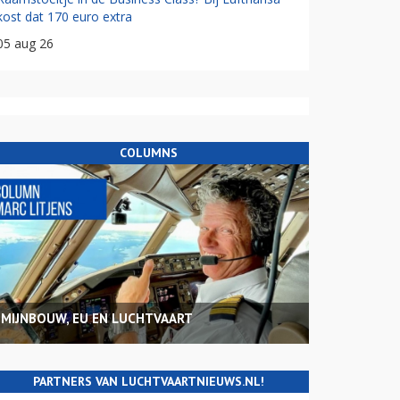
kost dat 170 euro extra
05 aug 26
COLUMNS
MIJNBOUW, EU EN LUCHTVAART
PARTNERS VAN LUCHTVAARTNIEUWS.NL!