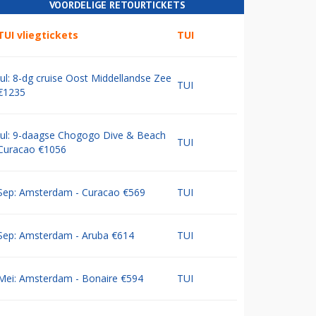
VOORDELIGE RETOURTICKETS
TUI vliegtickets
TUI
Jul: 8-dg cruise Oost Middellandse Zee
TUI
€1235
Jul: 9-daagse Chogogo Dive & Beach
TUI
Curacao €1056
Sep: Amsterdam - Curacao €569
TUI
Sep: Amsterdam - Aruba €614
TUI
Mei: Amsterdam - Bonaire €594
TUI