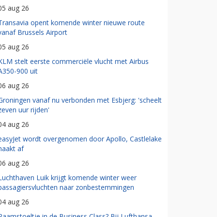
05 aug 26
Transavia opent komende winter nieuwe route
vanaf Brussels Airport
05 aug 26
KLM stelt eerste commerciële vlucht met Airbus
A350-900 uit
06 aug 26
Groningen vanaf nu verbonden met Esbjerg: 'scheelt
zeven uur rijden'
04 aug 26
easyJet wordt overgenomen door Apollo, Castlelake
haakt af
06 aug 26
Luchthaven Luik krijgt komende winter weer
passagiersvluchten naar zonbestemmingen
04 aug 26
Raamstoeltje in de Business Class? Bij Lufthansa