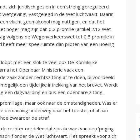
dt zich juridisch gezien in een streng gereguleerd
olwetgeving’, vastgelegd in de Wet luchtvaart. Daarin
 een vlucht geen alcohol mag nuttigen, en dat het
iet hoger mag zijn dan 0,2 promille (artikel 2.12 Wet
t mag volgens de Wegenverkeerswet tot 0,5 promille in
nd heeft meer speelruimte dan piloten van een Boeing
loopt met een slok te veel op? De Koninklijke
arna het Openbaar Ministerie vaak een
de zaak zonder rechtszitting af te doen, bijvoorbeeld
ogelijk een tijdelijke intrekking van het brevet. Wordt
og een dagvaarding en dus een openbare zitting.
et promillage, maar ook naar de omstandigheden. Was er
de bemanning onderweg naar het toestel, of al aan
hoe zwaarder de straf.
an de rechter oordelen dat sprake was van een ‘poging
misdrijf onder de Wet luchtvaart. Het spreekt voor zich