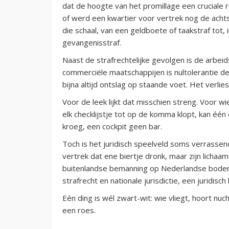
dat de hoogte van het promillage een cruciale r
of werd een kwartier voor vertrek nog de ac
die schaal, van een geldboete of taakstraf tot,
gevangenisstraf.
Naast de strafrechtelijke gevolgen is de arbeid
commerciële maatschappijen is nultolerantie de
bijna altijd ontslag op staande voet. Het verl
Voor de leek lijkt dat misschien streng. Voor wi
elk checklijstje tot op de komma klopt, kan één
kroeg, een cockpit geen bar.
Toch is het juridisch speelveld soms verrassend
vertrek dat ene biertje dronk, maar zijn lichaa
buitenlandse bemanning op Nederlandse bodem
strafrecht en nationale jurisdictie, een juridisc
Eén ding is wél zwart-wit: wie vliegt, hoort nu
een roes.