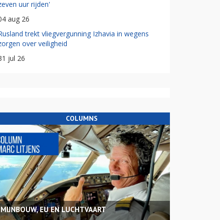
zeven uur rijden'
04 aug 26
Rusland trekt vliegvergunning Izhavia in wegens
zorgen over veiligheid
31 jul 26
COLUMNS
MIJNBOUW, EU EN LUCHTVAART