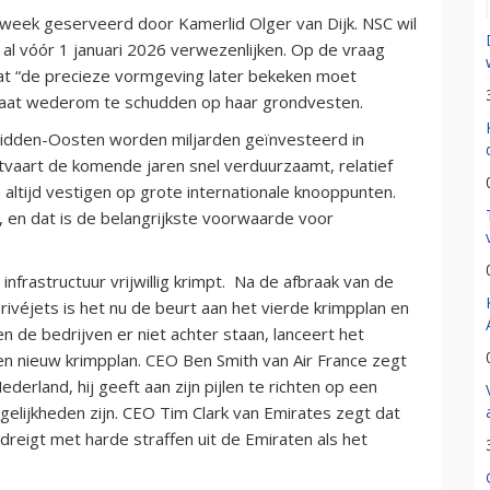
eek geserveerd door Kamerlid Olger van Dijk. NSC wil
 al vóór 1 januari 2026 verwezenlijken. Op de vraag
dat “de precieze vormgeving later bekeken moet
taat wederom te schudden op haar grondvesten.
Midden-Oosten worden miljarden geïnvesteerd in
htvaart de komende jaren snel verduurzaamt, relatief
 altijd vestigen op grote internationale knooppunten.
 en dat is de belangrijkste voorwaarde voor
infrastructuur vrijwillig krimpt. Na de afbraak van de
ivéjets is het nu de beurt aan het vierde krimpplan en
n de bedrijven er niet achter staan, lanceert het
en nieuw krimpplan. CEO Ben Smith van Air France zegt
erland, hij geeft aan zijn pijlen te richten op een
elijkheden zijn. CEO Tim Clark van Emirates zegt dat
dreigt met harde straffen uit de Emiraten als het