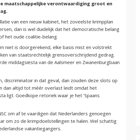
 de maatschappelijke verontwaardiging groot en
ag.
allatie van een nieuw kabinet, het zoveelste krimpplan
en, dan is wel duidelijk dat het democratische belang
f het oude coalitie-belang.
m niet is doorgerekend, elke basis mist en volstrekt
eken van staatsrechtelijk grensoverschrijdend gedrag.
erde middagsiësta van de Aalsmeer en Zwanenburgbaan
, discriminatoir in dat geval, dan zouden deze slots op
an altijd tot méér overlast leidt omdat het
sta ligt. Goedkope retoriek waar je het ‘Spaans
NSC om af te vaardigen dat Nederlanders genoegen
 om zo de krimpdoelstellingen te halen. Wel schattig
Nederlandse vakantiegangers.