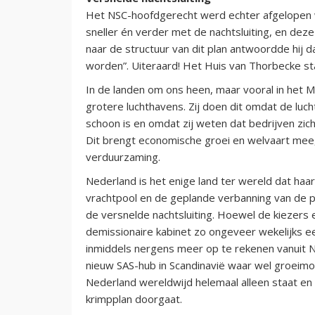
Het NSC-hoofdgerecht werd echter afgelopen w
sneller én verder met de nachtsluiting, en deze
naar de structuur van dit plan antwoordde hij 
worden”. Uiteraard! Het Huis van Thorbecke s
In de landen om ons heen, maar vooral in het 
grotere luchthavens. Zij doen dit omdat de luc
schoon is en omdat zij weten dat bedrijven zich
Dit brengt economische groei en welvaart mee,
verduurzaming.
Nederland is het enige land ter wereld dat haar 
vrachtpool en de geplande verbanning van de pr
de versnelde nachtsluiting. Hoewel de kiezers e
demissionaire kabinet zo ongeveer wekelijks e
inmiddels nergens meer op te rekenen vanuit Ned
nieuw SAS-hub in Scandinavië waar wel groeimog
Nederland wereldwijd helemaal alleen staat en 
krimpplan doorgaat.