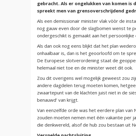
gebracht. Als er ongelukken van komen is
spreekt men van grensoverschrijdend gedr
Als een demissionair minister vlak vòòr de inst
nog gauw even door de slagbomen wenst te pers
ondergeschikt is gemaakt aan het persoonlijke o
Als dan ook nog eens blijkt dat het plan wedero
onhaalbaar is, dan is het geoorloofd om te spr
De Europese slotverordening staat de geopp
helemaal niet toe en de minister weet dit ook.
Zou dit overigens wel mogelijk geweest zou zijn
andere dagdelen terug moeten komen, hetgeen d
zwaartepunt van de klachten juist niet in de sië
benauwd’ van krijgt.
Van eenzelfde orde was het eerdere plan van 
zouden moeten nemen met één vakantie per jaar
die denkwereld, alsof de hub zou bestaan uit 
Versnelde nachtsluiting