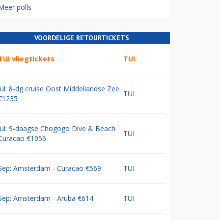
Meer polls
VOORDELIGE RETOURTICKETS
TUI vliegtickets
TUI
Jul: 8-dg cruise Oost Middellandse Zee
TUI
€1235
Jul: 9-daagse Chogogo Dive & Beach
TUI
Curacao €1056
Sep: Amsterdam - Curacao €569
TUI
Sep: Amsterdam - Aruba €614
TUI