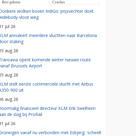
Best gelezen
Crashes
Donkere wolken boven IndiGo: prijsvechter doet
widebody-vloot weg
31 jul 26
KLM annuleert meerdere vluchten naar Barcelona
door staking
05 aug 26
Transavia opent komende winter nieuwe route
vanaf Brussels Airport
05 aug 26
KLM stelt eerste commerciële vlucht met Airbus
A350-900 uit
06 aug 26
Voormalig financieel directeur KLM Erik Swelheim
aan de slag bij ProRail
31 jul 26
Groningen vanaf nu verbonden met Esbjerg: 'scheelt