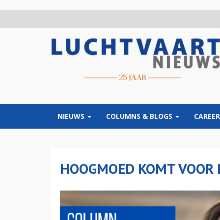
Overslaan
en
naar
de
inhoud
gaan
NIEUWS
COLUMNS & BLOGS
CAREER
HOOGMOED KOMT VOOR 