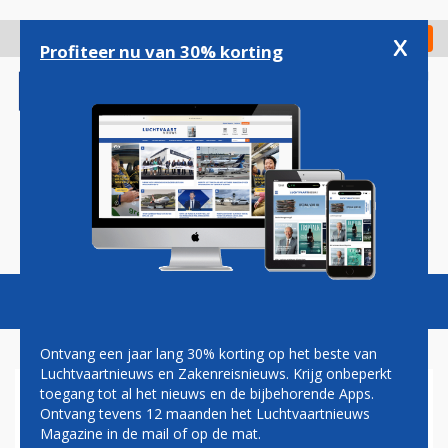
Overslaan
en
x
Digitaal Magazine
Registreer
Check in
naar
Profiteer nu van 30% korting
de
inhoud
gaan
Magazine
Podcasts
Vacatures
Toggl
naviga
Ontvang een jaar lang 30% korting op het beste van
Luchtvaartnieuws en Zakenreisnieuws. Krijg onbeperkt
toegang tot al het nieuws en de bijbehorende Apps.
JAN COCHERET: WELKOM
Ontvang tevens 12 maanden het Luchtvaartnieuws
AAN BOORD
Magazine in de mail of op de mat.