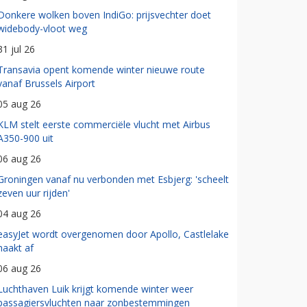
Donkere wolken boven IndiGo: prijsvechter doet
widebody-vloot weg
31 jul 26
Transavia opent komende winter nieuwe route
vanaf Brussels Airport
05 aug 26
KLM stelt eerste commerciële vlucht met Airbus
A350-900 uit
06 aug 26
Groningen vanaf nu verbonden met Esbjerg: 'scheelt
zeven uur rijden'
04 aug 26
easyJet wordt overgenomen door Apollo, Castlelake
haakt af
06 aug 26
Luchthaven Luik krijgt komende winter weer
passagiersvluchten naar zonbestemmingen