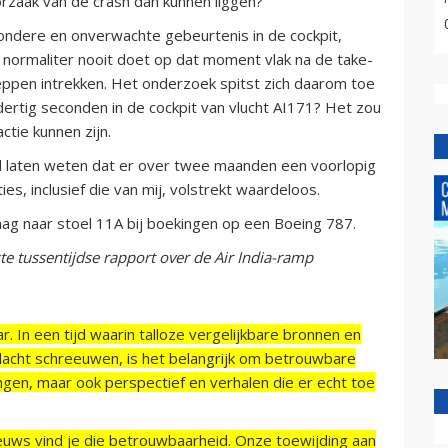
zaak van de crash dan kunnen liggen?
ijzondere en onverwachte gebeurtenis in de cockpit,
 normaliter nooit doet op dat moment vlak na de take-
leppen intrekken. Het onderzoek spitst zich daarom toe
dertig seconden in de cockpit van vlucht AI171? Het zou
tie kunnen zijn.
l laten weten dat er over twee maanden een voorlopig
es, inclusief die van mij, volstrekt waardeloos.
aag naar stoel 11A bij boekingen op een Boeing 787.
e tussentijdse rapport over de Air India-ramp
r. In een tijd waarin talloze vergelijkbare bronnen en
acht schreeuwen, is het belangrijk om betrouwbare
ngen, maar ook perspectief en verhalen die er echt toe
ieuws vind je die betrouwbaarheid. Onze toewijding aan