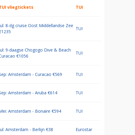
TUI vliegtickets
TUI
Jul: 8-dg cruise Oost Middellandse Zee
TUI
€1235
Jul: 9-daagse Chogogo Dive & Beach
TUI
Curacao €1056
Sep: Amsterdam - Curacao €569
TUI
Sep: Amsterdam - Aruba €614
TUI
Mei: Amsterdam - Bonaire €594
TUI
Jul: Amsterdam - Berlijn €38
Eurostar