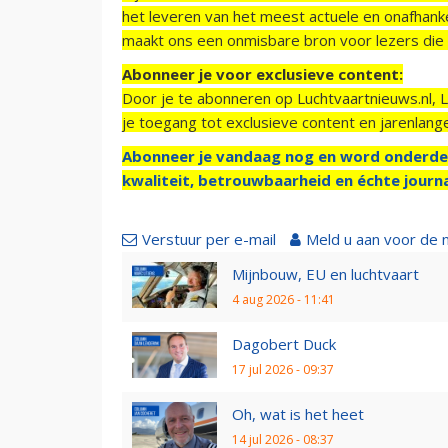
het leveren van het meest actuele en onafhankel
maakt ons een onmisbare bron voor lezers die g
Abonneer je voor exclusieve content:
Door je te abonneren op Luchtvaartnieuws.nl, 
je toegang tot exclusieve content en jarenlang
Abonneer je vandaag nog en word onderde
kwaliteit, betrouwbaarheid en échte journa
Verstuur per e-mail
Meld u aan voor de 
Mijnbouw, EU en luchtvaart
4 aug 2026 - 11:41
Dagobert Duck
17 jul 2026 - 09:37
Oh, wat is het heet
14 jul 2026 - 08:37