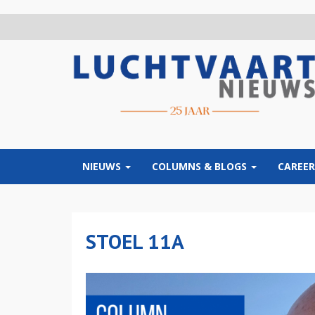
Overslaan
en
naar
de
inhoud
gaan
NIEUWS
COLUMNS & BLOGS
CAREER
STOEL 11A