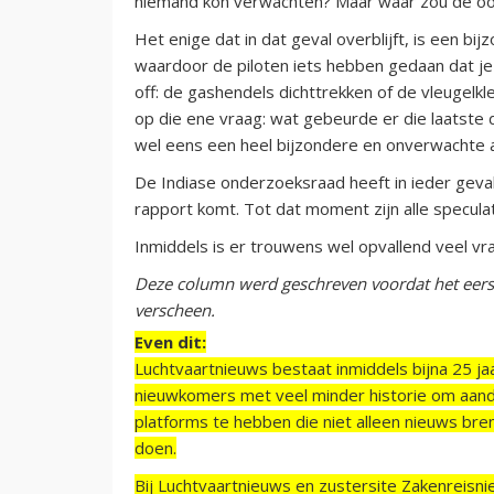
niemand kon verwachten? Maar waar zou de oor
Het enige dat in dat geval overblijft, is een b
waardoor de piloten iets hebben gedaan dat je
off: de gashendels dichttrekken of de vleugelk
op die ene vraag: wat gebeurde er die laatste 
wel eens een heel bijzondere en onverwachte ac
De Indiase onderzoeksraad heeft in ieder geva
rapport komt. Tot dat moment zijn alle speculati
Inmiddels is er trouwens wel opvallend veel vr
Deze column werd geschreven voordat het eerst
verscheen.
Even dit:
Luchtvaartnieuws bestaat inmiddels bijna 25 jaa
nieuwkomers met veel minder historie om aand
platforms te hebben die niet alleen nieuws bre
doen.
Bij Luchtvaartnieuws en zustersite Zakenreisn