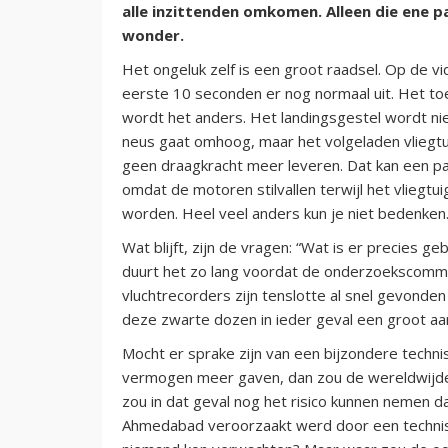
alle inzittenden omkomen. Alleen die ene p
wonder.
Het ongeluk zelf is een groot raadsel. Op de v
eerste 10 seconden er nog normaal uit. Het toe
wordt het anders. Het landingsgestel wordt nie
neus gaat omhoog, maar het volgeladen vliegtuig
geen draagkracht meer leveren. Dat kan een pa
omdat de motoren stilvallen terwijl het vliegtui
worden. Heel veel anders kun je niet bedenken
Wat blijft, zijn de vragen: “Wat is er precies
duurt het zo lang voordat de onderzoekscommi
vluchtrecorders zijn tenslotte al snel gevonde
deze zwarte dozen in ieder geval een groot aan
Mocht er sprake zijn van een bijzondere techn
vermogen meer gaven, dan zou de wereldwijde
zou in dat geval nog het risico kunnen nemen da
Ahmedabad veroorzaakt werd door een technisc