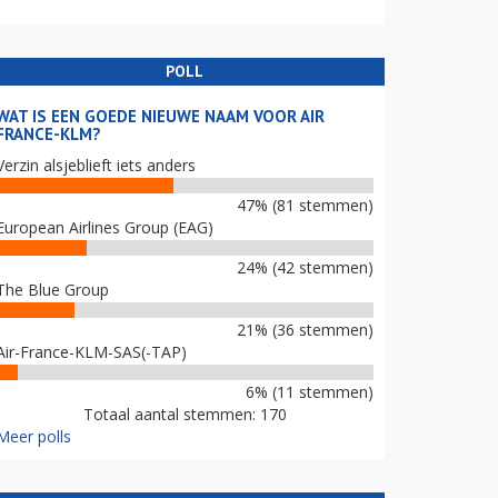
POLL
WAT IS EEN GOEDE NIEUWE NAAM VOOR AIR
FRANCE-KLM?
Verzin alsjeblieft iets anders
47% (81 stemmen)
European Airlines Group (EAG)
24% (42 stemmen)
The Blue Group
21% (36 stemmen)
Air-France-KLM-SAS(-TAP)
6% (11 stemmen)
Totaal aantal stemmen: 170
Meer polls