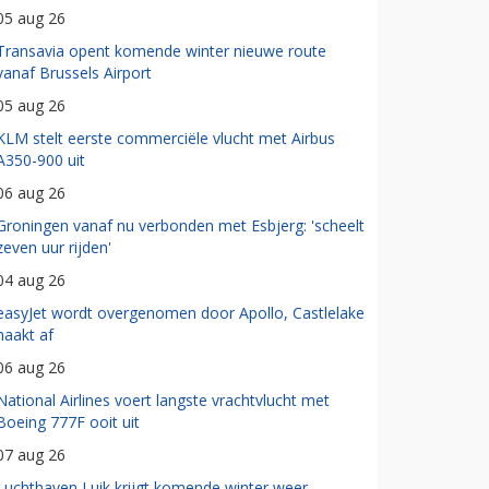
05 aug 26
Transavia opent komende winter nieuwe route
vanaf Brussels Airport
05 aug 26
KLM stelt eerste commerciële vlucht met Airbus
A350-900 uit
06 aug 26
Groningen vanaf nu verbonden met Esbjerg: 'scheelt
zeven uur rijden'
04 aug 26
easyJet wordt overgenomen door Apollo, Castlelake
haakt af
06 aug 26
National Airlines voert langste vrachtvlucht met
Boeing 777F ooit uit
07 aug 26
Luchthaven Luik krijgt komende winter weer