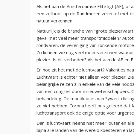
Als het aan de Amsterdamse Elite ligt (AE), of 
een zeilboot op de Randmeren zeilen of met d
natuur verkennen.
Natuurlijk is de branche van "grote pleziervaart"
geval met veel meer transportmiddelen? Autot
rondvaren, de vereniging van ronkende motoren e
Zo kunnen we nog veel meer verzinnen waarbij
plezier. Is dit verboden? Als het aan de AE en 
En hoe zit het met de luchtvaart? Vakanties naar
Luchtvaart is echter niet alleen voor plezier. 
belangrijke reizen zijn enkele van de vele noo
van een congres door milieuwetenschappers. O
behandeling. De mondkapjes van Sywert die in
ze niet hebben. Corona heeft ons geleerd dat fa
luchttransport ook de enige optie voor urgent
Dan is luchtvaart ineens niet meer louter en alle
bijna alle landen van de wereld koesteren en la