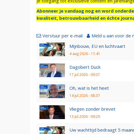
je toegang tot exclusieve content en jarenlang
Abonneer je vandaag nog en word onderde
kwaliteit, betrouwbaarheid en échte journa
Verstuur per e-mail
Meld u aan voor de 
Mijnbouw, EU en luchtvaart
4 aug 2026 - 11:41
Dagobert Duck
17 jul 2026 - 09:37
Oh, wat is het heet
14 jul 2026 - 08:37
Vliegen zonder brevet
13 jul 2026 - 09:29
Uw wachttijd bedraagt 5 maan