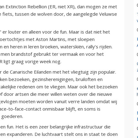
aan Extinction Rebellion (ER, niet XR), dan mogen ze met
e fiets, tussen de wolven door, de aangelegde Veluwse
 er louter en alleen voor de fun. Maar is dat niet het
oertochtjes met Aston Martins, met sloepen
n heren in leren broeken, waterskiën, rally’s rijden.
 men brandstof gebruikt ter vermaak en voor het
ER ligt graag vorige week nog.
 de Canarische Eilanden met het vliegtuig zijn populair.
Zieken bezoeken, gezinsherenigingen, bruiloften en
dzakelijke redenen om te vliegen. Maar ook het bezoeken
f door artsen die meer willen weten over die nieuwe
gevlogen moeten worden vanuit verre landen omdat wij
ce-to-face-contact onmisbaar blijft, en soms is
e goederen.
en fun. Het is een zeer belangrijke infrastructuur die
ten expanderen. De luchtvaart stelt ons in staat te doen