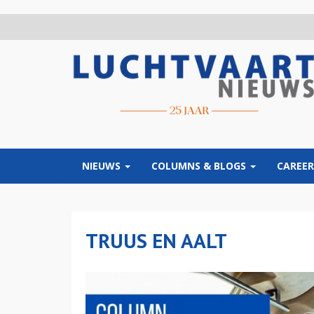
Overslaan
en
naar
de
inhoud
gaan
NIEUWS
COLUMNS & BLOGS
CAREER
TRUUS EN AALT