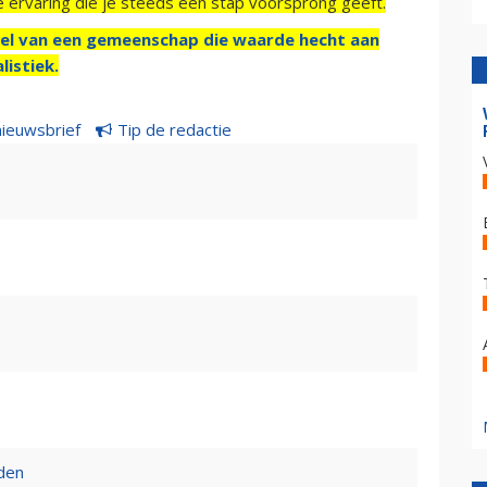
e ervaring die je steeds een stap voorsprong geeft.
el van een gemeenschap die waarde hecht aan
listiek.
nieuwsbrief
Tip de redactie
den