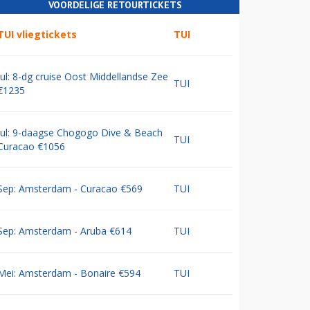
VOORDELIGE RETOURTICKETS
TUI vliegtickets
TUI
Jul: 8-dg cruise Oost Middellandse Zee
TUI
€1235
Jul: 9-daagse Chogogo Dive & Beach
TUI
Curacao €1056
Sep: Amsterdam - Curacao €569
TUI
Sep: Amsterdam - Aruba €614
TUI
Mei: Amsterdam - Bonaire €594
TUI