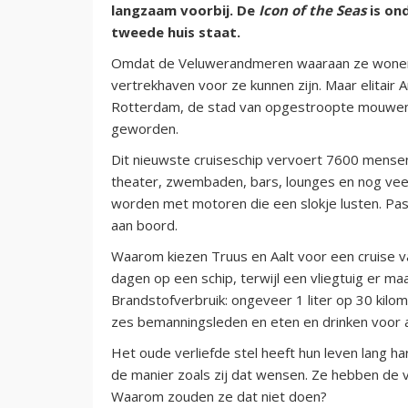
langzaam voorbij. De
Icon of the Seas
is on
tweede huis staat.
Omdat de Veluwerandmeren waaraan ze wonen 
vertrekhaven voor ze kunnen zijn. Maar elitai
Rotterdam, de stad van opgestroopte mouwen e
geworden.
Dit nieuwste cruiseschip vervoert 7600 mense
theater, zwembaden, bars, lounges en nog vee
worden met motoren die een slokje lusten. Passa
aan boord.
Waarom kiezen Truus en Aalt voor een cruise v
dagen op een schip, terwijl een vliegtuig er maa
Brandstofverbruik: ongeveer 1 liter op 30 kilom
zes bemanningsleden en eten en drinken voor a
Het oude verliefde stel heeft hun leven lang ha
de manier zoals zij dat wensen. Ze hebben de v
Waarom zouden ze dat niet doen?