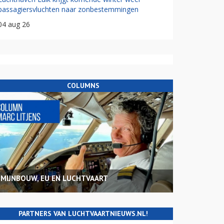
passagiersvluchten naar zonbestemmingen
04 aug 26
COLUMNS
MIJNBOUW, EU EN LUCHTVAART
PARTNERS VAN LUCHTVAARTNIEUWS.NL!