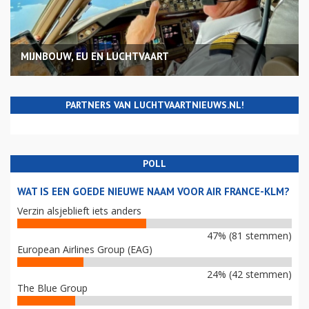
MIJNBOUW, EU EN LUCHTVAART
PARTNERS VAN LUCHTVAARTNIEUWS.NL!
POLL
WAT IS EEN GOEDE NIEUWE NAAM VOOR AIR FRANCE-KLM?
Verzin alsjeblieft iets anders
47% (81 stemmen)
European Airlines Group (EAG)
24% (42 stemmen)
The Blue Group