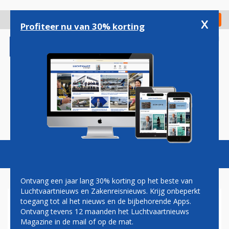
Overslaan
en
x
Digitaal Magazine
Registreer
Check in
naar
Profiteer nu van 30% korting
de
inhoud
gaan
Magazine
Podcasts
Vacatures
Toggl
naviga
Ontvang een jaar lang 30% korting op het beste van
Luchtvaartnieuws en Zakenreisnieuws. Krijg onbeperkt
toegang tot al het nieuws en de bijbehorende Apps.
4U9525
Ontvang tevens 12 maanden het Luchtvaartnieuws
Magazine in de mail of op de mat.