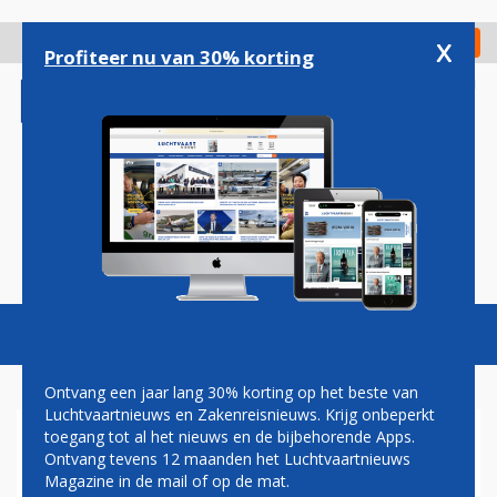
Overslaan
en
x
Digitaal Magazine
Registreer
Check in
naar
Profiteer nu van 30% korting
de
inhoud
gaan
Magazine
Podcasts
Vacatures
Toggl
naviga
Ontvang een jaar lang 30% korting op het beste van
Luchtvaartnieuws en Zakenreisnieuws. Krijg onbeperkt
toegang tot al het nieuws en de bijbehorende Apps.
CRISIS MIDDEN-OOSTEN
Ontvang tevens 12 maanden het Luchtvaartnieuws
Magazine in de mail of op de mat.