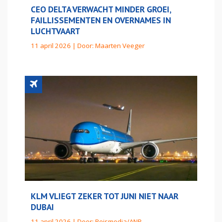
CEO DELTA VERWACHT MINDER GROEI,
FAILLISSEMENTEN EN OVERNAMES IN
LUCHTVAART
11 april 2026 | Door:
Maarten Veeger
KLM VLIEGT ZEKER TOT JUNI NIET NAAR
DUBAI
11 april 2026 | Door:
Reismedia/ANP