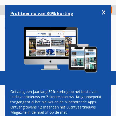
Overslaan
en
x
Digitaal Magazine
Registreer
Check in
naar
Profiteer nu van 30% korting
de
inhoud
gaan
Magazine
Podcasts
Vacatures
Toggl
naviga
Ontvang een jaar lang 30% korting op het beste van
Luchtvaartnieuws en Zakenreisnieuws. Krijg onbeperkt
toegang tot al het nieuws en de bijbehorende Apps.
CRISIS MIDDEN-OOSTEN
Ontvang tevens 12 maanden het Luchtvaartnieuws
Magazine in de mail of op de mat.