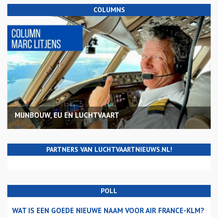
COLUMNS
MIJNBOUW, EU EN LUCHTVAART
PARTNERS VAN LUCHTVAARTNIEUWS.NL!
POLL
WAT IS EEN GOEDE NIEUWE NAAM VOOR AIR FRANCE-KLM?