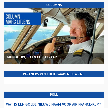
COLUMNS
MIJNBOUW, EU EN LUCHTVAART
PARTNERS VAN LUCHTVAARTNIEUWS.NL!
POLL
WAT IS EEN GOEDE NIEUWE NAAM VOOR AIR FRANCE-KLM?