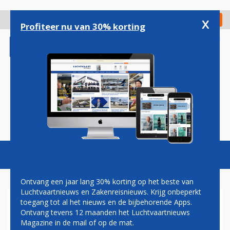
Overslaan
en
x
Digitaal Magazine
Registreer
Check in
naar
Profiteer nu van 30% korting
de
inhoud
gaan
Magazine
Podcasts
Vacatures
Toggl
naviga
Ontvang een jaar lang 30% korting op het beste van
Luchtvaartnieuws en Zakenreisnieuws. Krijg onbeperkt
toegang tot al het nieuws en de bijbehorende Apps.
CRISIS MIDDEN-OOSTEN
Ontvang tevens 12 maanden het Luchtvaartnieuws
Magazine in de mail of op de mat.