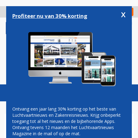
Overslaan
en
x
Digitaal Magazine
Registreer
Check in
naar
Profiteer nu van 30% korting
de
inhoud
gaan
Magazine
Podcasts
Vacatures
Toggl
naviga
Ontvang een jaar lang 30% korting op het beste van
Luchtvaartnieuws en Zakenreisnieuws. Krijg onbeperkt
toegang tot al het nieuws en de bijbehorende Apps.
VLUCHT ET302
Ontvang tevens 12 maanden het Luchtvaartnieuws
Magazine in de mail of op de mat.