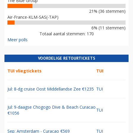
The Blue Group
21% (36 stemmen)
Air-France-KLM-SAS(-TAP)
6% (11 stemmen)
Totaal aantal stemmen: 170
Meer polls
VOORDELIGE RETOURTICKETS
TUI vliegtickets
TUI
Jul: 8-dg cruise Oost Middellandse Zee €1235
TUI
Jul: 9-daagse Chogogo Dive & Beach Curacao
TUI
€1056
Sep: Amsterdam - Curacao €569
TUI