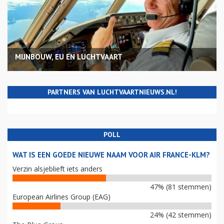
MIJNBOUW, EU EN LUCHTVAART
PARTNERS VAN LUCHTVAARTNIEUWS.NL!
POLL
WAT IS EEN GOEDE NIEUWE NAAM VOOR AIR FRANCE-KLM?
Verzin alsjeblieft iets anders
47% (81 stemmen)
European Airlines Group (EAG)
24% (42 stemmen)