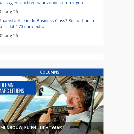
passagiersvluchten naar zonbestemmingen
04 aug 26
Raamstoeltje in de Business Class? Bij Lufthansa
kost dat 170 euro extra
05 aug 26
COLUMNS
MIJNBOUW, EU EN LUCHTVAART