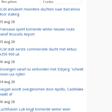
Best gelezen
Crashes
KLM annuleert meerdere vluchten naar Barcelona
door staking
05 aug 26
Transavia opent komende winter nieuwe route
vanaf Brussels Airport
05 aug 26
KLM stelt eerste commerciële vlucht met Airbus
A350-900 uit
06 aug 26
Groningen vanaf nu verbonden met Esbjerg: 'scheelt
zeven uur rijden'
04 aug 26
easyJet wordt overgenomen door Apollo, Castlelake
haakt af
06 aug 26
Luchthaven Luik krijgt komende winter weer