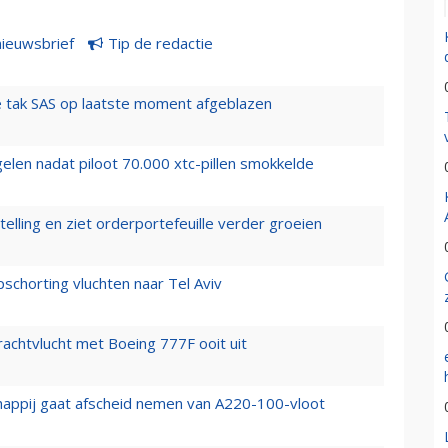
nieuwsbrief
Tip de redactie
 tak SAS op laatste moment afgeblazen
elen nadat piloot 70.000 xtc-pillen smokkelde
elling en ziet orderportefeuille verder groeien
chorting vluchten naar Tel Aviv
vrachtvlucht met Boeing 777F ooit uit
happij gaat afscheid nemen van A220-100-vloot