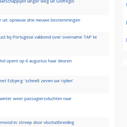
aatschappijen langer weg uit Golfregio
er uit: opnieuw drie nieuwe bestemmingen
rust bij Portugese vakbond over overname TAP te
hol opent op 6 augustus haar deuren
t Esbjerg: 'scheelt zeven uur rijden'
 winter weer passagiersvluchten naar
ernood in: streep door vlootuitbreiding