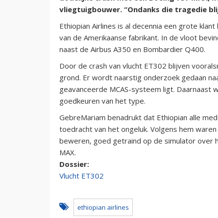
vliegtuigbouwer. “Ondanks die tragedie bl
Ethiopian Airlines is al decennia een grote klan
van de Amerikaanse fabrikant. In de vloot bevi
naast de Airbus A350 en Bombardier Q400.
Door de crash van vlucht ET302 blijven vooral
grond. Er wordt naarstig onderzoek gedaan naar
geavanceerde MCAS-systeem ligt. Daarnaast wor
goedkeuren van het type.
GebreMariam benadrukt dat Ethiopian alle med
toedracht van het ongeluk. Volgens hem waren 
beweren, goed getraind op de simulator ove
MAX.
Dossier:
Vlucht ET302
ethiopian airlines