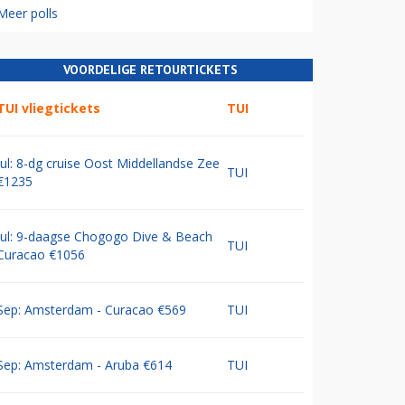
Meer polls
VOORDELIGE RETOURTICKETS
TUI vliegtickets
TUI
Jul: 8-dg cruise Oost Middellandse Zee
TUI
€1235
Jul: 9-daagse Chogogo Dive & Beach
TUI
Curacao €1056
Sep: Amsterdam - Curacao €569
TUI
Sep: Amsterdam - Aruba €614
TUI