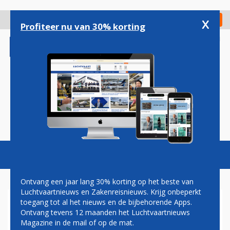
Overslaan
en
x
Digitaal Magazine
Registreer
Check in
naar
Profiteer nu van 30% korting
de
inhoud
gaan
Magazine
Podcasts
Vacatures
Toggl
naviga
Ontvang een jaar lang 30% korting op het beste van
Luchtvaartnieuws en Zakenreisnieuws. Krijg onbeperkt
toegang tot al het nieuws en de bijbehorende Apps.
EMBRAER E-JET E2
Ontvang tevens 12 maanden het Luchtvaartnieuws
Magazine in de mail of op de mat.