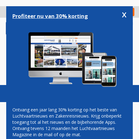
Overslaan
en
x
Digitaal Magazine
Registreer
Check in
naar
Profiteer nu van 30% korting
de
inhoud
gaan
Magazine
Podcasts
Vacatures
Toggl
naviga
Ontvang een jaar lang 30% korting op het beste van
Luchtvaartnieuws en Zakenreisnieuws. Krijg onbeperkt
toegang tot al het nieuws en de bijbehorende Apps.
EMBRAER E-JET E2
Ontvang tevens 12 maanden het Luchtvaartnieuws
Magazine in de mail of op de mat.