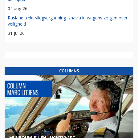
04 aug 26
Rusland trekt vliegvergunning Izhavia in wegens zorgen over
veiligheid
31 jul 26
COLUMNS
MIJNBOUW, EU EN LUCHTVAART