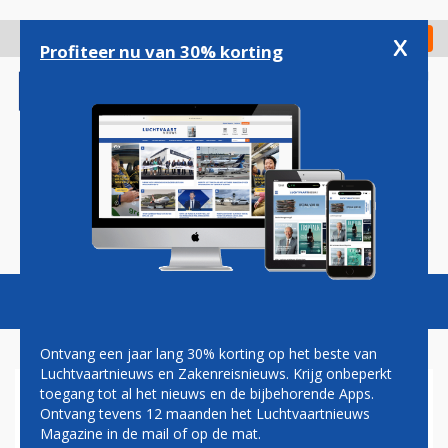
Overslaan
en
x
Digitaal Magazine
Registreer
Check in
naar
Profiteer nu van 30% korting
de
inhoud
gaan
Magazine
Podcasts
Vacatures
Toggl
naviga
Ontvang een jaar lang 30% korting op het beste van
Luchtvaartnieuws en Zakenreisnieuws. Krijg onbeperkt
toegang tot al het nieuws en de bijbehorende Apps.
GRENZEN NIEUW-ZEELAND
Ontvang tevens 12 maanden het Luchtvaartnieuws
GAAN NA TWEE JAAR WEER
Magazine in de mail of op de mat.