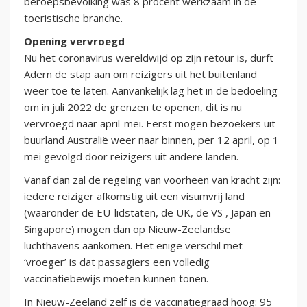
beroepsbevolking was 8 procent werkzaam in de
toeristische branche.
Opening vervroegd
Nu het coronavirus wereldwijd op zijn retour is, durft
Adern de stap aan om reizigers uit het buitenland
weer toe te laten. Aanvankelijk lag het in de bedoeling
om in juli 2022 de grenzen te openen, dit is nu
vervroegd naar april-mei. Eerst mogen bezoekers uit
buurland Australië weer naar binnen, per 12 april, op 1
mei gevolgd door reizigers uit andere landen.
Vanaf dan zal de regeling van voorheen van kracht zijn:
iedere reiziger afkomstig uit een visumvrij land
(waaronder de EU-lidstaten, de UK, de VS , Japan en
Singapore) mogen dan op Nieuw-Zeelandse
luchthavens aankomen. Het enige verschil met
‘vroeger’ is dat passagiers een volledig
vaccinatiebewijs moeten kunnen tonen.
In Nieuw-Zeeland zelf is de vaccinatiegraad hoog: 95