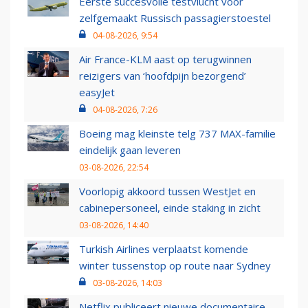
Eerste succesvolle testvlucht voor
zelfgemaakt Russisch passagierstoestel
04-08-2026, 9:54
Air France-KLM aast op terugwinnen
reizigers van ‘hoofdpijn bezorgend’
easyJet
04-08-2026, 7:26
Boeing mag kleinste telg 737 MAX-familie
eindelijk gaan leveren
03-08-2026, 22:54
Voorlopig akkoord tussen WestJet en
cabinepersoneel, einde staking in zicht
03-08-2026, 14:40
Turkish Airlines verplaatst komende
winter tussenstop op route naar Sydney
03-08-2026, 14:03
Netflix publiceert nieuwe documentaire