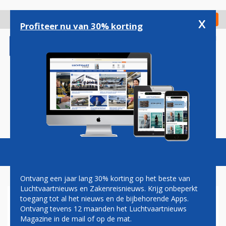
Overslaan
en
x
Digitaal Magazine
Registreer
Check in
naar
Profiteer nu van 30% korting
de
inhoud
gaan
Magazine
Podcasts
Vacatures
Toggl
naviga
Ontvang een jaar lang 30% korting op het beste van
Luchtvaartnieuws en Zakenreisnieuws. Krijg onbeperkt
toegang tot al het nieuws en de bijbehorende Apps.
NIEUW-ZEELAND
Ontvang tevens 12 maanden het Luchtvaartnieuws
Magazine in de mail of op de mat.