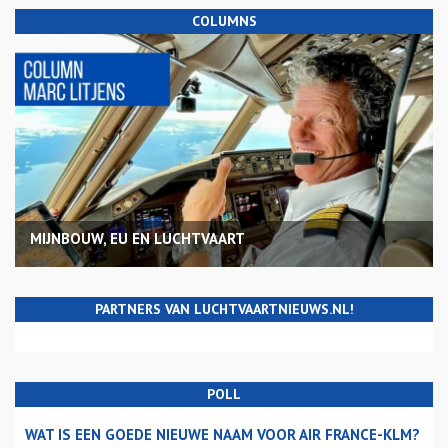
COLUMNS
MIJNBOUW, EU EN LUCHTVAART
PARTNERS VAN LUCHTVAARTNIEUWS.NL!
POLL
WAT IS EEN GOEDE NIEUWE NAAM VOOR AIR FRANCE-KLM?