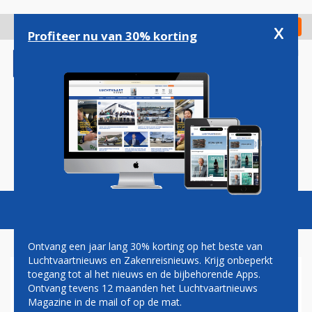
Overslaan
en
x
Digitaal Magazine
Registreer
Check in
naar
Profiteer nu van 30% korting
de
inhoud
gaan
Magazine
Podcasts
Vacatures
Toggl
naviga
Ontvang een jaar lang 30% korting op het beste van
Luchtvaartnieuws en Zakenreisnieuws. Krijg onbeperkt
toegang tot al het nieuws en de bijbehorende Apps.
NIEUW-ZEELAND WEER OPEN
Ontvang tevens 12 maanden het Luchtvaartnieuws
VOOR NEDERLANDSE
Magazine in de mail of op de mat.