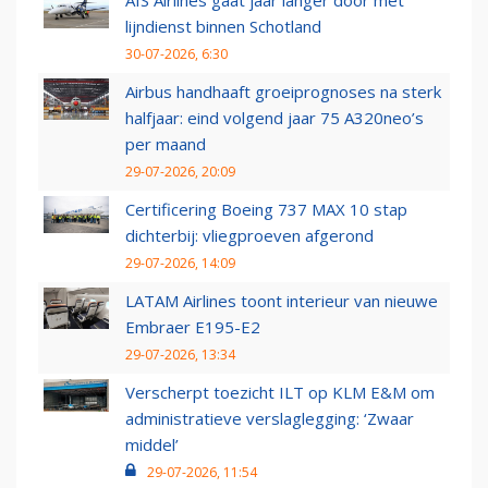
AIS Airlines gaat jaar langer door met
lijndienst binnen Schotland
30-07-2026, 6:30
Airbus handhaaft groeiprognoses na sterk
halfjaar: eind volgend jaar 75 A320neo’s
per maand
29-07-2026, 20:09
Certificering Boeing 737 MAX 10 stap
dichterbij: vliegproeven afgerond
29-07-2026, 14:09
LATAM Airlines toont interieur van nieuwe
Embraer E195-E2
29-07-2026, 13:34
Verscherpt toezicht ILT op KLM E&M om
administratieve verslaglegging: ‘Zwaar
middel’
29-07-2026, 11:54