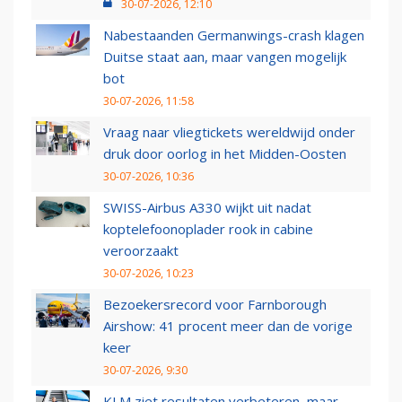
30-07-2026, 12:10
Nabestaanden Germanwings-crash klagen
Duitse staat aan, maar vangen mogelijk
bot
30-07-2026, 11:58
Vraag naar vliegtickets wereldwijd onder
druk door oorlog in het Midden-Oosten
30-07-2026, 10:36
SWISS-Airbus A330 wijkt uit nadat
koptelefoonoplader rook in cabine
veroorzaakt
30-07-2026, 10:23
Bezoekersrecord voor Farnborough
Airshow: 41 procent meer dan de vorige
keer
30-07-2026, 9:30
KLM ziet resultaten verbeteren, maar