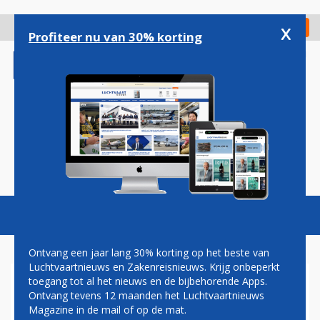
Overslaan
en
x
Digitaal Magazine
Registreer
Check in
naar
Profiteer nu van 30% korting
de
inhoud
gaan
Magazine
Podcasts
Vacatures
Toggl
naviga
Ontvang een jaar lang 30% korting op het beste van
Luchtvaartnieuws en Zakenreisnieuws. Krijg onbeperkt
toegang tot al het nieuws en de bijbehorende Apps.
AMERICAN AIRLINES OPENT
Ontvang tevens 12 maanden het Luchtvaartnieuws
TWEE ROUTES NAAR NIEUW-
Magazine in de mail of op de mat.