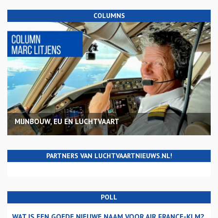
COLUMNS
MIJNBOUW, EU EN LUCHTVAART
PARTNERS VAN LUCHTVAARTNIEUWS.NL!
POLL
WAT IS EEN GOEDE NIEUWE NAAM VOOR AIR FRANCE-KLM?