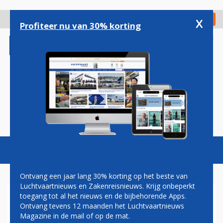
Overslaan
en
x
Digitaal Magazine
Registreer
Check in
naar
Profiteer nu van 30% korting
de
inhoud
gaan
Magazine
Podcasts
Vacatures
Toggl
naviga
Ontvang een jaar lang 30% korting op het beste van
Luchtvaartnieuws en Zakenreisnieuws. Krijg onbeperkt
toegang tot al het nieuws en de bijbehorende Apps.
REISBUBBEL TUSSEN
Ontvang tevens 12 maanden het Luchtvaartnieuws
AUSTRALIË EN NIEUW-
Magazine in de mail of op de mat.