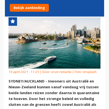
ZEELAND GEOPEND
Bekijk aanbieding
19 april 2021 - 11:25 | Door:
onze redactie
| Foto: Unsplash
SYDNEY/AUCKLAND - Inwoners uit Australië en
Nieuw-Zeeland kunnen vanaf vandaag vrij tussen
beide landen reizen zonder daarna in quarantaine
te hoeven. Door het strenge beleid en volledig
sluiten van de grenzen heeft zowel Australië als