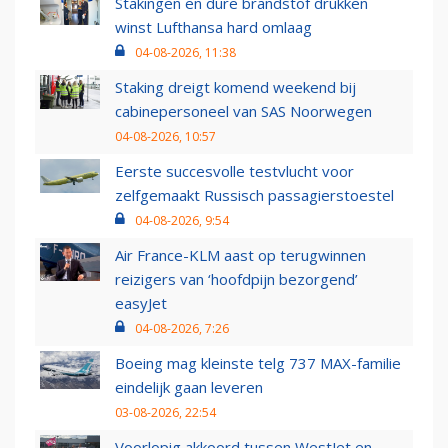
Stakingen en dure brandstof drukken
winst Lufthansa hard omlaag
04-08-2026, 11:38
Staking dreigt komend weekend bij
cabinepersoneel van SAS Noorwegen
04-08-2026, 10:57
Eerste succesvolle testvlucht voor
zelfgemaakt Russisch passagierstoestel
04-08-2026, 9:54
Air France-KLM aast op terugwinnen
reizigers van ‘hoofdpijn bezorgend’
easyJet
04-08-2026, 7:26
Boeing mag kleinste telg 737 MAX-familie
eindelijk gaan leveren
03-08-2026, 22:54
Voorlopig akkoord tussen WestJet en