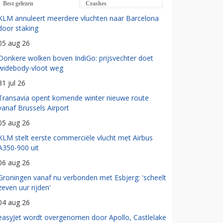
Best gelezen
Crashes
KLM annuleert meerdere vluchten naar Barcelona
door staking
05 aug 26
Donkere wolken boven IndiGo: prijsvechter doet
widebody-vloot weg
31 jul 26
Transavia opent komende winter nieuwe route
vanaf Brussels Airport
05 aug 26
KLM stelt eerste commerciële vlucht met Airbus
A350-900 uit
06 aug 26
Groningen vanaf nu verbonden met Esbjerg: 'scheelt
zeven uur rijden'
04 aug 26
easyJet wordt overgenomen door Apollo, Castlelake