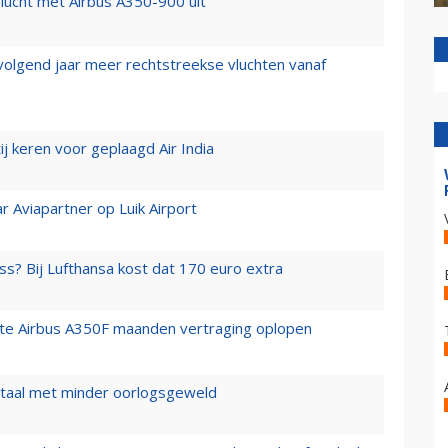
lucht met Airbus A350-900 uit
 volgend jaar meer rechtstreekse vluchten vanaf
j keren voor geplaagd Air India
r Aviapartner op Luik Airport
ss? Bij Lufthansa kost dat 170 euro extra
rste Airbus A350F maanden vertraging oplopen
wartaal met minder oorlogsgeweld