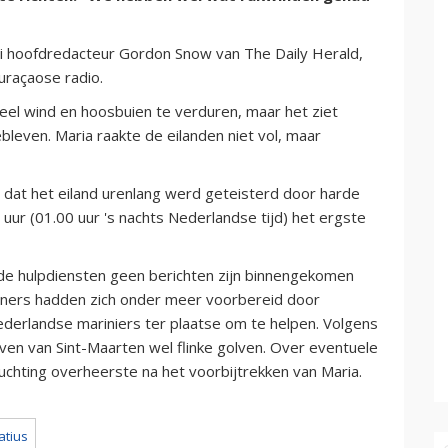
ei hoofdredacteur Gordon Snow van The Daily Herald,
uraçaose radio.
eel wind en hoosbuien te verduren, maar het ziet
bleven. Maria raakte de eilanden niet vol, maar
dat het eiland urenlang werd geteisterd door harde
uur (01.00 uur 's nachts Nederlandse tijd) het ergste
de hulpdiensten geen berichten zijn binnengekomen
ners hadden zich onder meer voorbereid door
ederlandse mariniers ter plaatse om te helpen. Volgens
en van Sint-Maarten wel flinke golven. Over eventuele
uchting overheerste na het voorbijtrekken van Maria.
atius