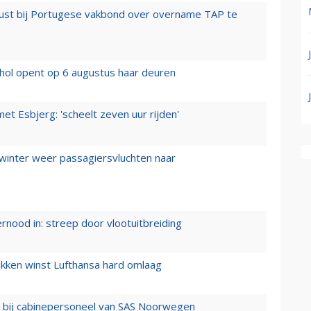
rust bij Portugese vakbond over overname TAP te
hol opent op 6 augustus haar deuren
t Esbjerg: 'scheelt zeven uur rijden'
 winter weer passagiersvluchten naar
ernood in: streep door vlootuitbreiding
ukken winst Lufthansa hard omlaag
 bij cabinepersoneel van SAS Noorwegen