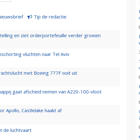
nieuwsbrief
Tip de redactie
elling en ziet orderportefeuille verder groeien
chorting vluchten naar Tel Aviv
vrachtvlucht met Boeing 777F ooit uit
happij gaat afscheid nemen van A220-100-vloot
 Apollo, Castlelake haakt af
n de luchtvaart