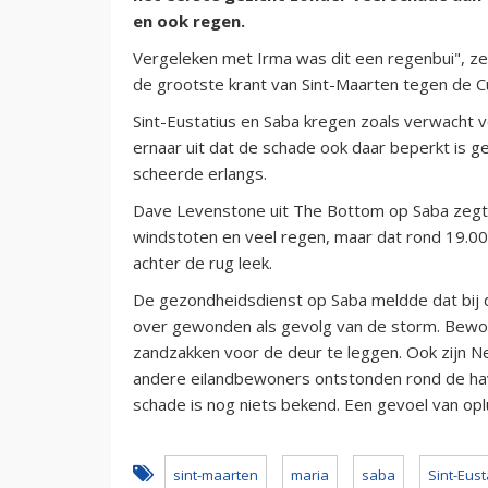
en ook regen.
Vergeleken met Irma was dit een regenbui", z
de grootste krant van Sint-Maarten tegen de C
Sint-Eustatius en Saba kregen zoals verwacht v
ernaar uit dat de schade ook daar beperkt is ge
scheerde erlangs.
Dave Levenstone uit The Bottom op Saba zegt 
windstoten en veel regen, maar dat rond 19.00 
achter de rug leek.
De gezondheidsdienst op Saba meldde dat bij 
over gewonden als gevolg van de storm. Bewo
zandzakken voor de deur te leggen. Ook zijn N
andere eilandbewoners ontstonden rond de hav
schade is nog niets bekend. Een gevoel van opl
sint-maarten
maria
saba
Sint-Eust