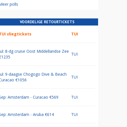
Meer polls
VOORDELIGE RETOURTICKETS
TUI vliegtickets
TUI
Jul: 8-dg cruise Oost Middellandse Zee
TUI
€1235
Jul: 9-daagse Chogogo Dive & Beach
TUI
Curacao €1056
Sep: Amsterdam - Curacao €569
TUI
Sep: Amsterdam - Aruba €614
TUI