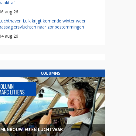
haakt af
06 aug 26
Luchthaven Luik krijgt komende winter weer
passagiersvluchten naar zonbestemmingen
04 aug 26
COLUMNS
MIJNBOUW, EU EN LUCHTVAART