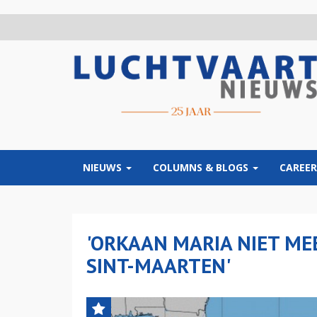
Overslaan
en
naar
de
inhoud
gaan
NIEUWS
COLUMNS & BLOGS
CAREER
'ORKAAN MARIA NIET ME
SINT-MAARTEN'