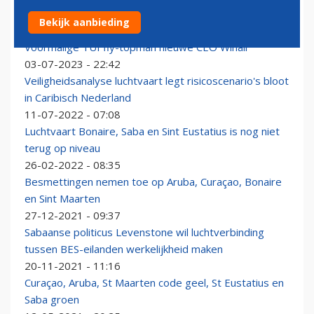
Prinses Beatrix in gecharterde Twin Otter naar Saba
Bekijk aanbieding
16-11-2024 - 10:52
Voormalige TUI fly-topman nieuwe CEO Winair
03-07-2023 - 22:42
Veiligheidsanalyse luchtvaart legt risicoscenario's bloot
in Caribisch Nederland
11-07-2022 - 07:08
Luchtvaart Bonaire, Saba en Sint Eustatius is nog niet
terug op niveau
26-02-2022 - 08:35
Besmettingen nemen toe op Aruba, Curaçao, Bonaire
en Sint Maarten
27-12-2021 - 09:37
Sabaanse politicus Levenstone wil luchtverbinding
tussen BES-eilanden werkelijkheid maken
20-11-2021 - 11:16
Curaçao, Aruba, St Maarten code geel, St Eustatius en
Saba groen