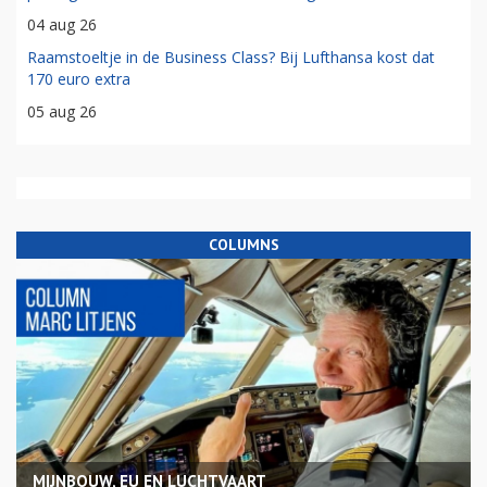
04 aug 26
Raamstoeltje in de Business Class? Bij Lufthansa kost dat
170 euro extra
05 aug 26
COLUMNS
MIJNBOUW, EU EN LUCHTVAART