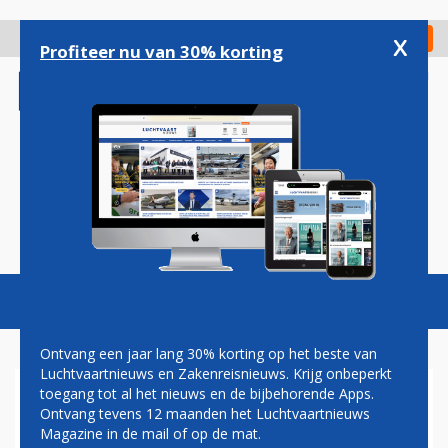
Overslaan
en
x
Digitaal Magazine
Registreer
Check in
naar
Profiteer nu van 30% korting
de
inhoud
gaan
Magazine
Podcasts
Vacatures
Toggl
naviga
Ontvang een jaar lang 30% korting op het beste van
Luchtvaartnieuws en Zakenreisnieuws. Krijg onbeperkt
toegang tot al het nieuws en de bijbehorende Apps.
SABA
Ontvang tevens 12 maanden het Luchtvaartnieuws
Magazine in de mail of op de mat.