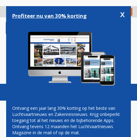
Overslaan
en
x
Digitaal Magazine
Registreer
Check in
naar
Profiteer nu van 30% korting
de
inhoud
gaan
Magazine
Podcasts
Vacatures
Toggl
naviga
Ontvang een jaar lang 30% korting op het beste van
Luchtvaartnieuws en Zakenreisnieuws. Krijg onbeperkt
toegang tot al het nieuws en de bijbehorende Apps.
KORTING OP VLIEGTICKETS
Ontvang tevens 12 maanden het Luchtvaartnieuws
SINT EUSTATIUS EN SABA
Magazine in de mail of op de mat.