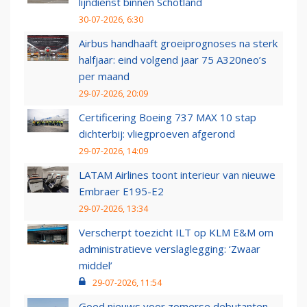
lijndienst binnen Schotland
30-07-2026, 6:30
Airbus handhaaft groeiprognoses na sterk
halfjaar: eind volgend jaar 75 A320neo’s
per maand
29-07-2026, 20:09
Certificering Boeing 737 MAX 10 stap
dichterbij: vliegproeven afgerond
29-07-2026, 14:09
LATAM Airlines toont interieur van nieuwe
Embraer E195-E2
29-07-2026, 13:34
Verscherpt toezicht ILT op KLM E&M om
administratieve verslaglegging: ‘Zwaar
middel’
29-07-2026, 11:54
Goed nieuws voor zomerse debutanten