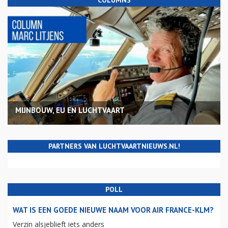
MIJNBOUW, EU EN LUCHTVAART
PARTNERS VAN LUCHTVAARTNIEUWS.NL!
POLL
WAT IS EEN GOEDE NIEUWE NAAM VOOR AIR FRANCE-KLM?
Verzin alsjeblieft iets anders