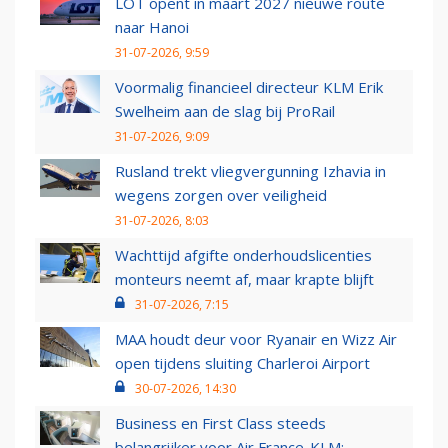
LOT opent in maart 2027 nieuwe route
naar Hanoi
31-07-2026, 9:59
Voormalig financieel directeur KLM Erik
Swelheim aan de slag bij ProRail
31-07-2026, 9:09
Rusland trekt vliegvergunning Izhavia in
wegens zorgen over veiligheid
31-07-2026, 8:03
Wachttijd afgifte onderhoudslicenties
monteurs neemt af, maar krapte blijft
31-07-2026, 7:15
MAA houdt deur voor Ryanair en Wizz Air
open tijdens sluiting Charleroi Airport
30-07-2026, 14:30
Business en First Class steeds
belangrijker voor Air France-KLM: