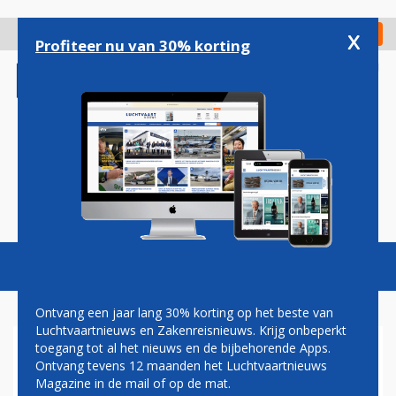
Overslaan
en
x
Digitaal Magazine
Registreer
Check in
naar
Profiteer nu van 30% korting
de
inhoud
gaan
Magazine
Podcasts
Vacatures
Toggl
naviga
Ontvang een jaar lang 30% korting op het beste van
Luchtvaartnieuws en Zakenreisnieuws. Krijg onbeperkt
toegang tot al het nieuws en de bijbehorende Apps.
SABAANSE POLITICUS
Ontvang tevens 12 maanden het Luchtvaartnieuws
LEVENSTONE WIL
Magazine in de mail of op de mat.