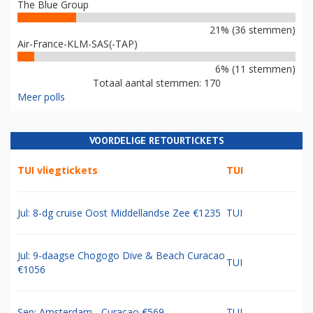
The Blue Group
21% (36 stemmen)
Air-France-KLM-SAS(-TAP)
6% (11 stemmen)
Totaal aantal stemmen: 170
Meer polls
VOORDELIGE RETOURTICKETS
TUI vliegtickets
TUI
Jul: 8-dg cruise Oost Middellandse Zee €1235
TUI
Jul: 9-daagse Chogogo Dive & Beach Curacao
TUI
€1056
Sep: Amsterdam - Curacao €569
TUI