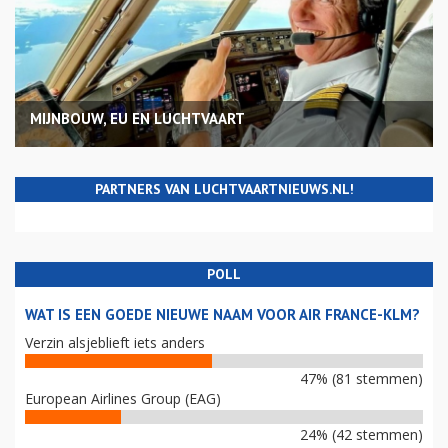
MIJNBOUW, EU EN LUCHTVAART
PARTNERS VAN LUCHTVAARTNIEUWS.NL!
POLL
WAT IS EEN GOEDE NIEUWE NAAM VOOR AIR FRANCE-KLM?
Verzin alsjeblieft iets anders
47% (81 stemmen)
European Airlines Group (EAG)
24% (42 stemmen)