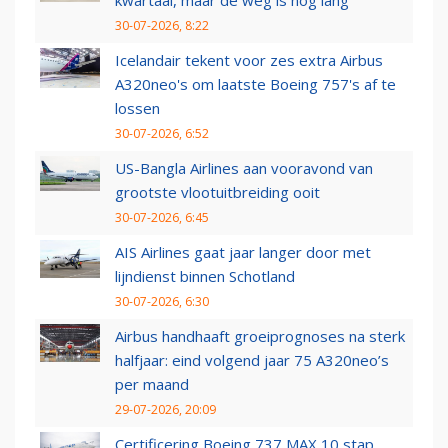
kwartaal, maar de weg is nog lang
30-07-2026, 8:22
Icelandair tekent voor zes extra Airbus
A320neo's om laatste Boeing 757's af te
lossen
30-07-2026, 6:52
US-Bangla Airlines aan vooravond van
grootste vlootuitbreiding ooit
30-07-2026, 6:45
AIS Airlines gaat jaar langer door met
lijndienst binnen Schotland
30-07-2026, 6:30
Airbus handhaaft groeiprognoses na sterk
halfjaar: eind volgend jaar 75 A320neo’s
per maand
29-07-2026, 20:09
Certificering Boeing 737 MAX 10 stap