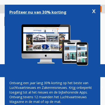
Overslaan
en
x
Digitaal Magazine
Registreer
Check in
naar
Profiteer nu van 30% korting
de
inhoud
gaan
Magazine
Podcasts
Vacatures
Toggl
naviga
Ontvang een jaar lang 30% korting op het beste van
Luchtvaartnieuws en Zakenreisnieuws. Krijg onbeperkt
toegang tot al het nieuws en de bijbehorende Apps.
SINT MAARTEN WEERT
Ontvang tevens 12 maanden het Luchtvaartnieuws
VLUCHTEN EN
Magazine in de mail of op de mat.