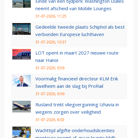
Einde van een tijdperk: Washington Dulles
neemt afscheid van Mobile Lounges
31-07-2026, 11:25
Gedeelde tweede plaats Schiphol als best
verbonden Europese luchthaven
31-07-2026, 10:37
LOT opent in maart 2027 nieuwe route
naar Hanoi
31-07-2026, 9:59
Voormalig financieel directeur KLM Erik
Swelheim aan de slag bij ProRail
31-07-2026, 9:09
Rusland trekt vliegvergunning Izhavia in
wegens zorgen over veiligheid
31-07-2026, 8:03
Wachttijd afgifte onderhoudslicenties
monteurs neemt af, maar krapte blijft